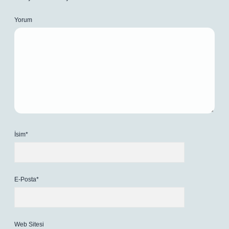
Yorum
İsim*
E-Posta*
Web Sitesi