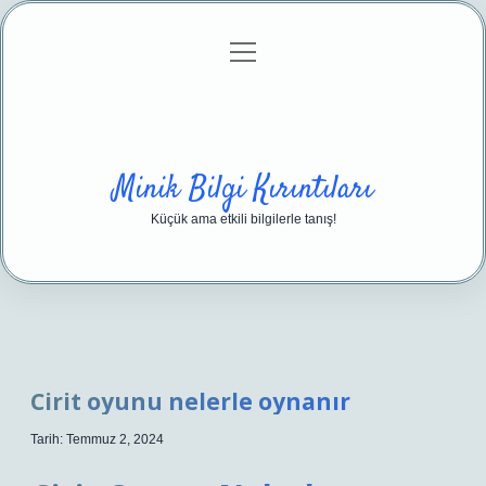
menüyü
Anasayfa
Gizlilik Politikası
Yasal Uyarı
aç
Hakkımızda
Minik Bilgi Kırıntıları
Küçük ama etkili bilgilerle tanış!
Cirit oyunu nelerle oynanır
Tarih: Temmuz 2, 2024