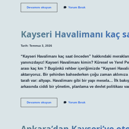
Konya
Devamını okuyun
Yorum Bırak
Eski
Tren
Garı
açıldı
mı
Kayseri Havalimanı kaç s
?
Tarih: Temmuz 3, 2026
“Kayseri Havalimanı kaç saat önceden” hakkındaki merakların
yanınızdayız! Kayseri Havalimanı kimin? Küresel ve Yerel Per
arası kaç km ? Bugünkü rehber içeriğimizde “Kayseri Havali
aktarıyoruz. Bir şehirden bahsederken çoğu zaman aklımıza 
tarafı var: altyapı. Havalimanı gibi bir yapı mesela… İlk bakı
arkasında ciddi bir yönetim, planlama ve devlet politikası 
Kayseri
Devamını okuyun
Yorum Bırak
Havalimanı
kaç
saat
önceden
?
Ankara’dan Kayseri’ye oto