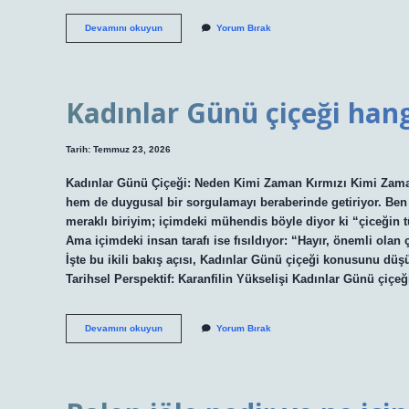
Kim
Devamını okuyun
Yorum Bırak
Milyoner
Olmak
İster
İslam
neyi
Kadınlar Günü çiçeği hang
yasakladı
?
Tarih: Temmuz 23, 2026
Kadınlar Günü Çiçeği: Neden Kimi Zaman Kırmızı Kimi Zaman
hem de duygusal bir sorgulamayı beraberinde getiriyor. Ben
meraklı biriyim; içimdeki mühendis böyle diyor ki “çiceğin tü
Ama içimdeki insan tarafı ise fısıldıyor: “Hayır, önemli olan
İşte bu ikili bakış açısı, Kadınlar Günü çiçeği konusunu d
Tarihsel Perspektif: Karanfilin Yükselişi Kadınlar Günü çiçeğ
Kadınlar
Devamını okuyun
Yorum Bırak
Günü
çiçeği
hangisi
?