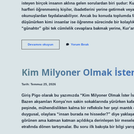
isteyen birçok insanın aklına gelen sorulardan biri şudur: K
harfleri öğrenmemiş kişiler, ibadetlerini yerine getirmek vey
okunuşlardan faydalanabiliyor. Ancak bu konuda toplumda fa
düşünürken kimi insanlar ise öğrenme sürecinde bir kolaylı
“günahtır” gibi tek cümlelik cevaplara bakmak yerine, Kur’a
Kur’an’ı
Devamını okuyun
Yorum Bırak
Türkçe
yazılışıyla
okumak
günah
mıdır
Kim Milyoner Olmak İster
?
Tarih: Temmuz 25, 2026
Giriş Pigo olarak bu yazımızda “Kim Milyoner Olmak İster İ
Bazen akşamları Konya’nın sakin sokaklarında yürürken kafamı
peşinde, mühendislikten kalma bir refleksle her şeyi mantık 
duygusal, olaylara “insan burada ne hisseder?” diye yaklaş
görünen ama katman katman açıldıkça derinleşen bir mesele
etrafında dönen tartışmalar. Bu soru ilk bakışta bir bilgi y