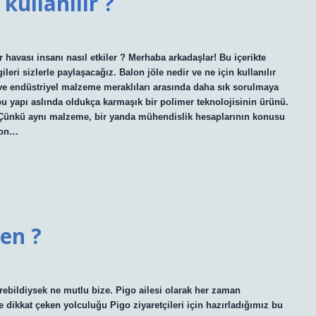
 kullanılır ?
r havası insanı nasıl etkiler ? Merhaba arkadaşlar! Bu içerikte
gileri sizlerle paylaşacağız. Balon jöle nedir ve ne için kullanılır
on ve endüstriyel malzeme meraklıları arasında daha sık sorulmaya
 bu yapı aslında oldukça karmaşık bir polimer teknolojisinin ürünü.
 Çünkü aynı malzeme, bir yanda mühendislik hesaplarının konusu
syon…
en ?
rebildiysek ne mutlu bize. Pigo ailesi olarak her zaman
 dikkat çeken yolculuğu Pigo ziyaretçileri için hazırladığımız bu