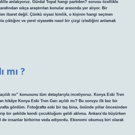
lle anlatıyoruz. Gürdal Topal hangi partiden? sorusu özellikle
arafından sıkça araştırılan konular arasında yer alıyor. Bir
den ibaret değil. Çünkü siyasi kimlik, o kişinin hangi seçmen
a çıktığını ve yerel siyasette nasıl bir çizgi izlediğini anlamak
ı mı ?
açıldı mı” konusunu tüm detaylarıyla inceliyoruz. Konya Eski Tren
an hikâye Konya Eski Tren Garı açıldı mı? Bu soruyu ilk kez bir
rafta gördüm. Fotoğrafta eski bir taş bina, önünde yıllar öncesinden
arip bir şekilde kendi çocukluğum geldi aklıma. Ankara’da büyürken
ğil de insanlar birbirine veda ediyordu. Ekonomi okumuş biri olarak