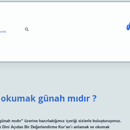
ızda
la okumak günah mıdır ?
ünah mıdır” üzerine hazırladığımız içeriği sizlerle buluşturuyoruz.
ve Dini Açıdan Bir Değerlendirme Kur’an’ı anlamak ve okumak