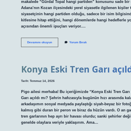
makalede “Gürdal Topal hangi partiden” konusunu sade bir di
Adana’nın Kozan ilçesindeki yerel siyasetle ilgilenen kişiler t
siyasetçinin hangi partiden olduğu, sadece bir isim bilgisin
kitlesine hitap ettiğini, hangi dönemlerde hangi hedeflerle yol
açısından önemli ipuçları veriyor.…
Gürdal
Devamını okuyun
Yorum Bırak
Topal
hangi
partiden
?
Konya Eski Tren Garı açıld
Tarih: Temmuz 14, 2026
Pigo ailesi merhaba! Bu içeriğimizde “Konya Eski Tren Garı 
Garı açıldı mı? Şehrin hafızasıyla bugünün hızı arasında kal
arkadaşımın sosyal medyada paylaştığı siyah-beyaz bir fotoğ
kalmış gibi duran bir peron ve biraz da hüzün vardı. O an g
tren garlarının hep ayrı bir havası olurdu; sanki şehirler de
genelde olaylara veriyle yaklaşırım. Ama…