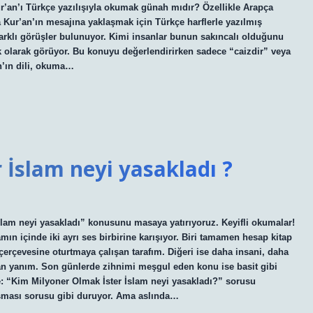
ur’an’ı Türkçe yazılışıyla okumak günah mıdır? Özellikle Arapça
a Kur’an’ın mesajına yaklaşmak için Türkçe harflerle yazılmış
rklı görüşler bulunuyor. Kimi insanlar bunun sakıncalı olduğunu
k olarak görüyor. Bu konuyu değerlendirirken sadece “caizdir” veya
n’ın dili, okuma…
 İslam neyi yasakladı ?
slam neyi yasakladı” konusunu masaya yatırıyoruz. Keyifli okumalar!
n içinde iki ayrı ses birbirine karışıyor. Biri tamamen hesap kitap
çerçevesine oturtmaya çalışan tarafım. Diğeri ise daha insani, daha
an yanım. Son günlerde zihnimi meşgul eden konu ise basit gibi
: “Kim Milyoner Olmak İster İslam neyi yasakladı?” sorusu
arışması sorusu gibi duruyor. Ama aslında…