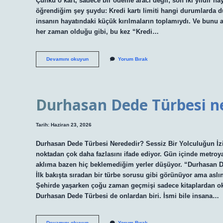
Çünkü o kart, sadece bir ödeme aracı değil; son iki yıldır hay
öğrendiğim şey şuydu: Kredi kartı limiti hangi durumlarda 
insanın hayatındaki küçük kırılmaların toplamıydı. Ve bunu
her zaman olduğu gibi, bu kez “Kredi…
Kredi
Devamını okuyun
Yorum Bırak
kartı
limiti
hangi
durumlarda
düşer
Durhasan Dede Türbesi ne
?
Tarih: Haziran 23, 2026
Durhasan Dede Türbesi Nerededir? Sessiz Bir Yolculuğun İzind
noktadan çok daha fazlasını ifade ediyor. Gün içinde metroya
aklıma bazen hiç beklemediğim yerler düşüyor. “Durhasan De
İlk bakışta sıradan bir türbe sorusu gibi görünüyor ama aslınd
Şehirde yaşarken çoğu zaman geçmişi sadece kitaplardan oku
Durhasan Dede Türbesi de onlardan biri. İsmi bile insana…
Durhasan
Devamını okuyun
Yorum Bırak