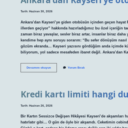
Tarih: Haziran 30, 2026
Ankara’dan Kayseri’ye giden otobüsün içinden geçen hayat P
illerden geçiyor” hakkında hazırladığımız bu özel içeriğin ta
zaman biraz yavaşlar, sesler biraz artar, insanlar biraz dah
kendime hep aynı soruyu sorarım: “Bu sefer dönüşüm nasıl 
gözüm ekranda… Kayseri yazısını gördüğüm anda içimde küç
biliyorum, yol sadece mesafeden ibaret değil. Ankara’dan Ka
Ankara’dan
Devamını okuyun
Yorum Bırak
Kayseri’ye
otobüs
hangi
illerden
geçiyor
Kredi kartı limiti hangi 
?
Tarih: Haziran 26, 2026
Bir Kartın Sessizce Değişen Hikâyesi Kayseri’de akşamları hav
hatırlatır gibi… O gün de öyle bir akşamdı. Ceketimin cebind