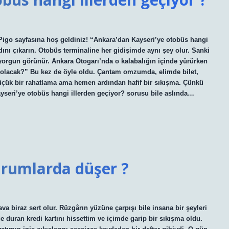
igo sayfasına hoş geldiniz! “Ankara’dan Kayseri’ye otobüs hangi
dını çıkarın. Otobüs terminaline her gidişimde aynı şey olur. Sanki
a yorgun görünür. Ankara Otogarı’nda o kalabalığın içinde yürürken
olacak?” Bu kez de öyle oldu. Çantam omzumda, elimde bilet,
ük bir rahatlama ama hemen ardından hafif bir sıkışma. Çünkü
yseri’ye otobüs hangi illerden geçiyor? sorusu bile aslında…
durumlarda düşer ?
a biraz sert olur. Rüzgârın yüzüne çarpışı bile insana bir şeyleri
e duran kredi kartını hissettim ve içimde garip bir sıkışma oldu.