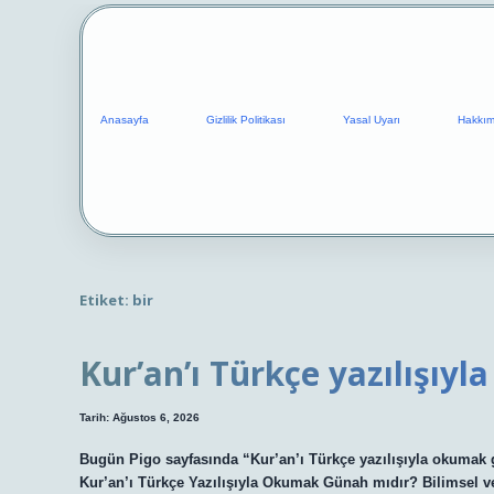
Anasayfa
Gizlilik Politikası
Yasal Uyarı
Hakkım
Etiket:
bir
Kur’an’ı Türkçe yazılışıy
Tarih: Ağustos 6, 2026
Bugün Pigo sayfasında “Kur’an’ı Türkçe yazılışıyla okumak g
Kur’an’ı Türkçe Yazılışıyla Okumak Günah mıdır? Bilimsel 