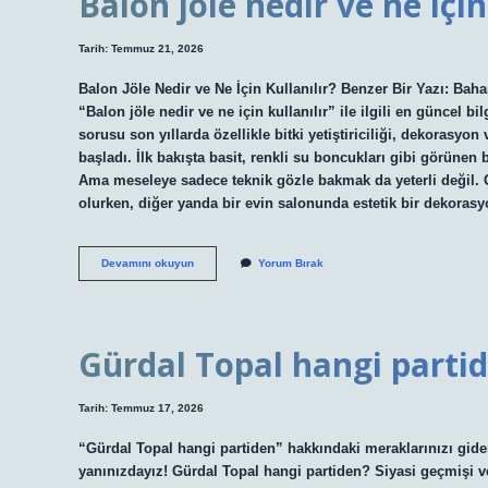
Balon jöle nedir ve ne için
Tarih: Temmuz 21, 2026
Balon Jöle Nedir ve Ne İçin Kullanılır? Benzer Bir Yazı: Baha
“Balon jöle nedir ve ne için kullanılır” ile ilgili en güncel bil
sorusu son yıllarda özellikle bitki yetiştiriciliği, dekorasy
başladı. İlk bakışta basit, renkli su boncukları gibi görünen
Ama meseleye sadece teknik gözle bakmak da yeterli değil.
olurken, diğer yanda bir evin salonunda estetik bir dekora
Balon
Devamını okuyun
Yorum Bırak
jöle
nedir
ve
ne
için
Gürdal Topal hangi partid
kullanılır
?
Tarih: Temmuz 17, 2026
“Gürdal Topal hangi partiden” hakkındaki meraklarınızı gide
yanınızdayız! Gürdal Topal hangi partiden? Siyasi geçmişi ve