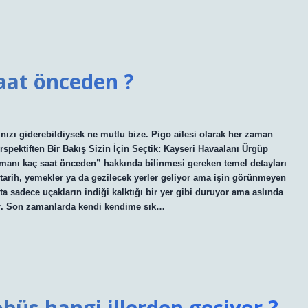
aat önceden ?
ızı giderebildiysek ne mutlu bize. Pigo ailesi olarak her zaman
spektiften Bir Bakış Sizin İçin Seçtik: Kayseri Havaalanı Ürgüp
manı kaç saat önceden” hakkında bilinmesi gereken temel detayları
tarih, yemekler ya da gezilecek yerler geliyor ama işin görünmeyen
şta sadece uçakların indiği kalktığı bir yer gibi duruyor ama aslında
var. Son zamanlarda kendi kendime sık…
büs hangi illerden geçiyor ?