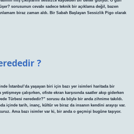
atımın iniş çıkışlarını sessizce kaydeden bir defter gibiydi. O gün
düşer? sorusunun cevabı sadece teknik bir açıklama değil, bazen
 anlamam biraz zaman aldı. Bir Sabah Başlayan Sessizlik Pigo olarak
rededir ?
e İstanbul’da yaşayan biri için bazı yer isimleri haritada bir
 yetişmeye çalışırken, ofiste ekran karşısında saatler akıp giderken
de Türbesi nerededir?” sorusu da böyle bir anda zihnime takıldı.
a içinde tarih, inanç, kültür ve biraz da insanın kendini arayışı var.
ruz. Ama bazı isimler var ki, bir anda o geçmişi bugüne taşıyor.