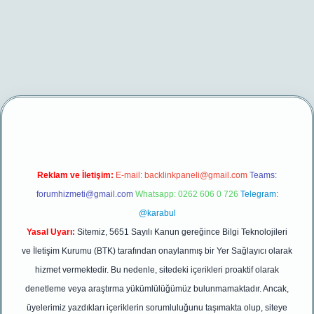
er yeni giriş
Reklam ve İletişim:
E-mail:
backlinkpaneli@gmail.com
Teams:
forumhizmeti@gmail.com
Whatsapp: 0262 606 0 726
Telegram:
@karabul
Yasal Uyarı:
Sitemiz, 5651 Sayılı Kanun gereğince Bilgi Teknolojileri
ve İletişim Kurumu (BTK) tarafından onaylanmış bir Yer Sağlayıcı olarak
hizmet vermektedir. Bu nedenle, sitedeki içerikleri proaktif olarak
denetleme veya araştırma yükümlülüğümüz bulunmamaktadır. Ancak,
üyelerimiz yazdıkları içeriklerin sorumluluğunu taşımakta olup, siteye