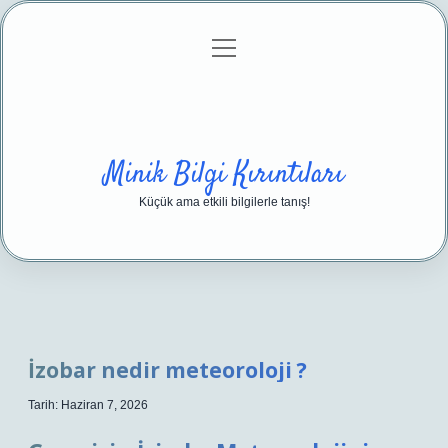
menüyü
Anasayfa
Gizlilik Politikası
Yasal Uyarı
aç
Hakkımızda
Minik Bilgi Kırıntıları
Küçük ama etkili bilgilerle tanış!
İzobar nedir meteoroloji ?
Tarih: Haziran 7, 2026