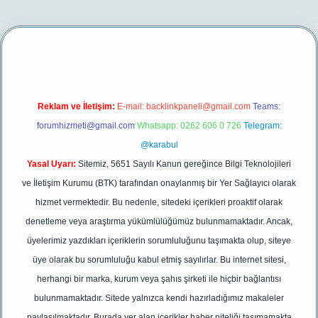
xper yeni giriş
Reklam ve İletişim:
E-mail:
backlinkpaneli@gmail.com
Teams:
forumhizmeti@gmail.com
Whatsapp: 0262 606 0 726
Telegram:
@karabul
Yasal Uyarı:
Sitemiz, 5651 Sayılı Kanun gereğince Bilgi Teknolojileri
ve İletişim Kurumu (BTK) tarafından onaylanmış bir Yer Sağlayıcı olarak
hizmet vermektedir. Bu nedenle, sitedeki içerikleri proaktif olarak
denetleme veya araştırma yükümlülüğümüz bulunmamaktadır. Ancak,
üyelerimiz yazdıkları içeriklerin sorumluluğunu taşımakta olup, siteye
üye olarak bu sorumluluğu kabul etmiş sayılırlar. Bu internet sitesi,
herhangi bir marka, kurum veya şahıs şirketi ile hiçbir bağlantısı
bulunmamaktadır. Sitede yalnızca kendi hazırladığımız makaleler
paylaşılmaktadır. Burada yer alan içerikler haber niteliği taşımamakta