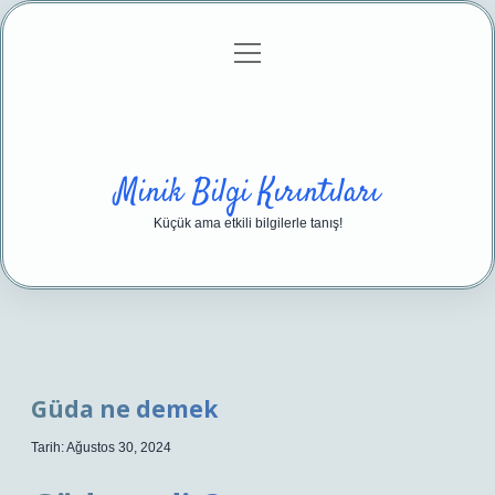
menüyü
Anasayfa
Gizlilik Politikası
Yasal Uyarı
aç
Hakkımızda
Minik Bilgi Kırıntıları
Küçük ama etkili bilgilerle tanış!
Güda ne demek
Tarih: Ağustos 30, 2024