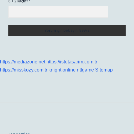
6 + 2 kaçtır?
*
https://mediazone.net
https://istetasarim.com.tr
https://misskozy.com.tr
knight online
nttgame
Sitemap
Sidebar