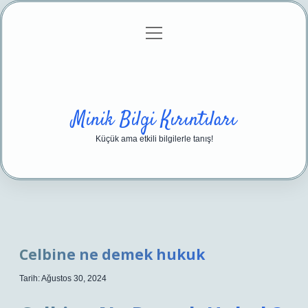
menüyü
Anasayfa
Gizlilik Politikası
Yasal Uyarı
aç
Hakkımızda
Minik Bilgi Kırıntıları
Küçük ama etkili bilgilerle tanış!
Celbine ne demek hukuk
Tarih: Ağustos 30, 2024