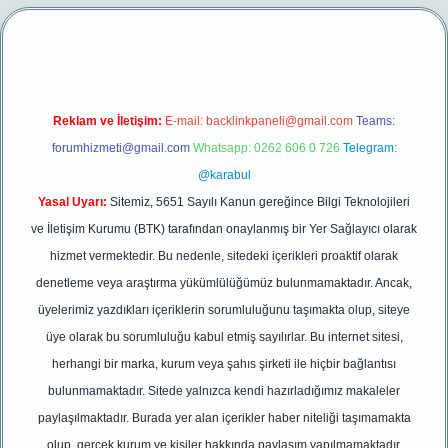
per yeni giriş
Reklam ve İletişim:
E-mail:
backlinkpaneli@gmail.com
Teams:
forumhizmeti@gmail.com
Whatsapp: 0262 606 0 726
Telegram:
@karabul
Yasal Uyarı:
Sitemiz, 5651 Sayılı Kanun gereğince Bilgi Teknolojileri
ve İletişim Kurumu (BTK) tarafından onaylanmış bir Yer Sağlayıcı olarak
hizmet vermektedir. Bu nedenle, sitedeki içerikleri proaktif olarak
denetleme veya araştırma yükümlülüğümüz bulunmamaktadır. Ancak,
üyelerimiz yazdıkları içeriklerin sorumluluğunu taşımakta olup, siteye
üye olarak bu sorumluluğu kabul etmiş sayılırlar. Bu internet sitesi,
herhangi bir marka, kurum veya şahıs şirketi ile hiçbir bağlantısı
bulunmamaktadır. Sitede yalnızca kendi hazırladığımız makaleler
paylaşılmaktadır. Burada yer alan içerikler haber niteliği taşımamakta
olup, gerçek kurum ve kişiler hakkında paylaşım yapılmamaktadır.