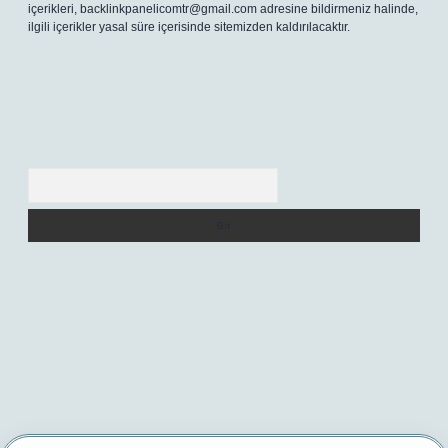
içerikleri,
backlinkpanelicomtr@gmail.com
adresine bildirmeniz halinde,
ilgili içerikler yasal süre içerisinde sitemizden kaldırılacaktır.
Arama
er yeni giriş