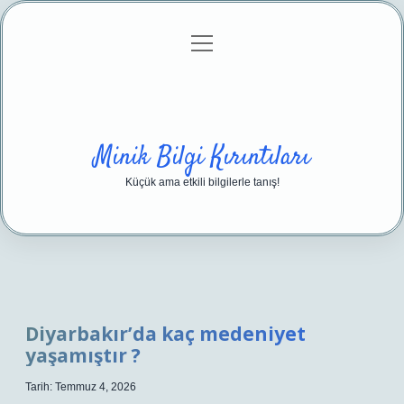
menüyü
Anasayfa
Gizlilik Politikası
Yasal Uyarı
aç
Hakkımızda
Minik Bilgi Kırıntıları
Küçük ama etkili bilgilerle tanış!
Diyarbakır’da kaç medeniyet
yaşamıştır ?
Tarih: Temmuz 4, 2026