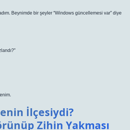
adım. Beynimde bir şeyler “Windows güncellemesi var” diye
zlandı?”
venim.
nin İlçesiydi?
rünüp Zihin Yakması