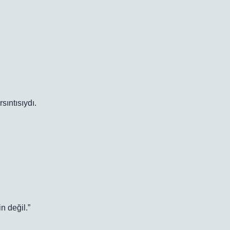
sıntısıydı.
 değil.”