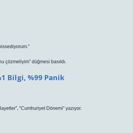
hissediyorum.”
nu çözmeliyim” düğmesi basıldı.
1 Bilgi, %99 Panik
ilayetler”, “Cumhuriyet Dönemi” yazıyor.