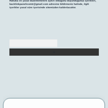
Hukuka ve yasal düzenlemelere aykırı olduğunu düşündüğünüz içerikleri,
backlinkpanelicomtr@gmail.com
adresine bildirmeniz halinde, ilgili
içerikler yasal süre içerisinde sitemizden kaldırılacaktır.
Arama
iriş