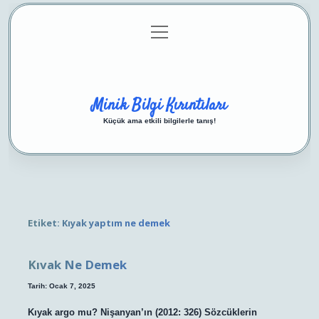
menüyü
Anasayfa
Gizlilik Politikası
Yasal Uyarı
aç
Hakkımızda
Minik Bilgi Kırıntıları
Küçük ama etkili bilgilerle tanış!
Etiket:
Kıyak yaptım ne demek
Kıvak Ne Demek
Tarih: Ocak 7, 2025
Kıyak argo mu? Nişanyan’ın (2012: 326) Sözcüklerin