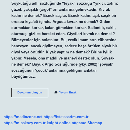
Soykütüğü adlı sözlüğünde “kıyak” sözcüğü “yıkıcı, zalim;
güzel, yakışıklı (argo)” anlamlarına gelmektedir. Kıvrak
kadın ne demek? Esnek saçlar. Esnek kadın: açık saçık bir
orospu kıyafeti içinde. Argoda kıvrak ne demek? Giden
durmaktan korkar, kalan gitmekten korkar. Sallantılı, saklı,
oturmuş, gizlice hareket eden. Giysileri kıvrak ne demek?
Bilmeyenler için anlatalım: Bu, çevik imamların cübbesine
benzeyen, ancak giyilmeyen, sadece başa örtülen siyah bir
giysi veya örtüdür. Kıyak yaptım ne demek? Birine iyilik
yapın: Mesela, ona maddi ve manevi destek olun. Şovşak
ne demek? Büyük Argo Sözlüğü’nde (yky, 2002) ‘şovşak’
sözcüğünün ‘çocuk’ anlamına geldiğini anlatan
büyüğümüz…
Kıvak
Devamını okuyun
Yorum Bırak
Ne
Demek
https://mediazone.net
https://istetasarim.com.tr
https://misskozy.com.tr
knight online
nttgame
Sitemap