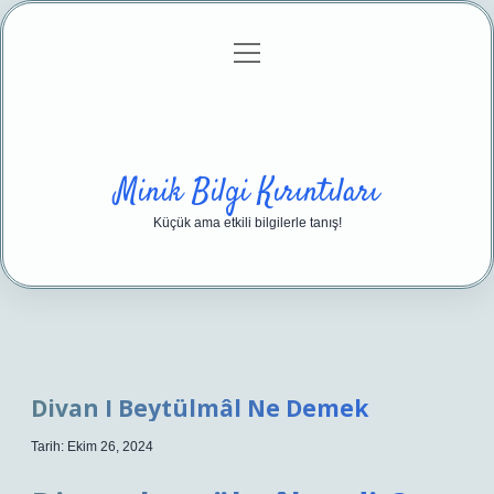
menüyü
Anasayfa
Gizlilik Politikası
Yasal Uyarı
aç
Hakkımızda
Minik Bilgi Kırıntıları
Küçük ama etkili bilgilerle tanış!
Divan I Beytülmâl Ne Demek
Tarih: Ekim 26, 2024