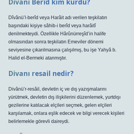
Divanı Berîd kim kurdu?
Dîvânü’l-berîd veya Harâit adı verilen teşkilatın
başındaki kişiye sâhib-i berîd veya harâitî
denilmekteydi. Özellikle Hârûnürreşîd’in halife
olmasından sonra teşkilatın Emeviler dönemi
seviyesine çıkarılmasına çalışılmış, bu işe Yahyâ b.
Halid el-Bermeki atanmıştır.
Divanı resail nedir?
Divânü’r-resâil, devletin iç ve dış yazışmalarını
yürütmek, devletin dış ilişkilerini düzenlemek, yurtdışı
gezilerine katılacak elçileri seçmek, gelen elçileri
karşılamak, onlara eşlik edecek ve bilgi verecek kişileri
belirlemekle görevli daireydi.