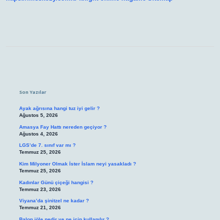
Sidebar
Son Yazılar
Ayak ağrısına hangi tuz iyi gelir ?
Ağustos 5, 2026
Amasya Fay Hattı nereden geçiyor ?
Ağustos 4, 2026
LGS’de 7. sınıf var mı ?
Temmuz 25, 2026
Kim Milyoner Olmak İster İslam neyi yasakladı ?
Temmuz 25, 2026
Kadınlar Günü çiçeği hangisi ?
Temmuz 23, 2026
Viyana’da şinitzel ne kadar ?
Temmuz 21, 2026
Balon jöle nedir ve ne için kullanılır ?