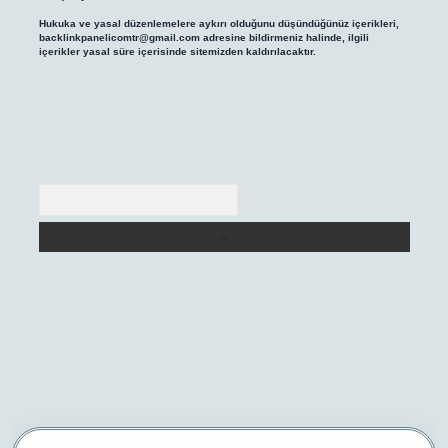
Hukuka ve yasal düzenlemelere aykırı olduğunu düşündüğünüz içerikleri,
backlinkpanelicomtr@gmail.com
adresine bildirmeniz halinde, ilgili
içerikler yasal süre içerisinde sitemizden kaldırılacaktır.
Arama
/
betexper yeni giriş