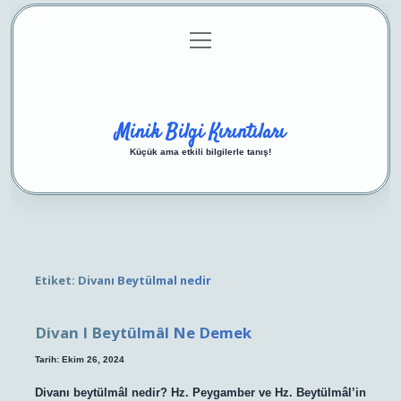
menüyü
Anasayfa
Gizlilik Politikası
Yasal Uyarı
aç
Hakkımızda
Minik Bilgi Kırıntıları
Küçük ama etkili bilgilerle tanış!
Etiket:
Divanı Beytülmal nedir
Divan I Beytülmâl Ne Demek
Tarih: Ekim 26, 2024
Divanı beytülmâl nedir? Hz. Peygamber ve Hz. Beytülmâl’in