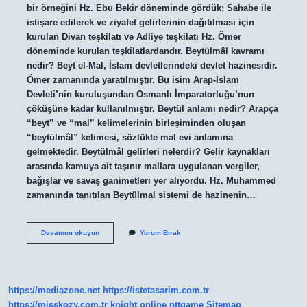
bir örneğini Hz. Ebu Bekir döneminde gördük; Sahabe ile
istişare edilerek ve ziyafet gelirlerinin dağıtılması için
kurulan Divan teşkilatı ve Adliye teşkilatı Hz. Ömer
döneminde kurulan teşkilatlardandır. Beytülmâl kavramı
nedir? Beyt el-Mal, İslam devletlerindeki devlet hazinesidir.
Ömer zamanında yaratılmıştır. Bu isim Arap-İslam
Devleti’nin kuruluşundan Osmanlı İmparatorluğu’nun
çöküşüne kadar kullanılmıştır. Beytül anlamı nedir? Arapça
“beyt” ve “mal” kelimelerinin birleşiminden oluşan
“beytülmâl” kelimesi, sözlükte mal evi anlamına
gelmektedir. Beytülmâl gelirleri nelerdir? Gelir kaynakları
arasında kamuya ait taşınır mallara uygulanan vergiler,
bağışlar ve savaş ganimetleri yer alıyordu. Hz. Muhammed
zamanında tanıtılan Beytülmal sistemi de hazinenin…
Divan
Devamını okuyun
Yorum Bırak
I
Beytülmâl
Ne
Demek
https://mediazone.net
https://istetasarim.com.tr
https://misskozy.com.tr
knight online
nttgame
Sitemap