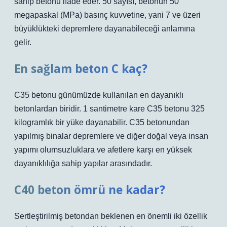
sahip betonu ifade eder. 50 sayısı, betonun 50
megapaskal (MPa) basınç kuvvetine, yani 7 ve üzeri
büyüklükteki depremlere dayanabileceği anlamına
gelir.
En sağlam beton C kaç?
C35 betonu günümüzde kullanılan en dayanıklı
betonlardan biridir. 1 santimetre kare C35 betonu 325
kilogramlık bir yüke dayanabilir. C35 betonundan
yapılmış binalar depremlere ve diğer doğal veya insan
yapımı olumsuzluklara ve afetlere karşı en yüksek
dayanıklılığa sahip yapılar arasındadır.
C40 beton ömrü ne kadar?
Sertleştirilmiş betondan beklenen en önemli iki özellik