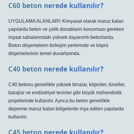
C60 beton nerede kullanılır?
UYGULAMA ALANLARI: Kimyasal olarak maruz kalan
yapılarda beton ve çelik donatıların korunması gereken
inşaat sahalarındaki yüksek dayanımlı betonlarda.
Beton döşemelerin birleşim yerlerinde ve köprü
döşemelerinin temel duvarlarında.
C40 beton nerede kullanılır?
C40 betonu genellikle yüksek binalar, köprüler, tüneller,
barajlar ve endüstriyel tesisler gibi büyük mühendislik
projelerinde kullanılır. Ayrıca bu beton genellikle
depreme maruz kalan bölgelerde inşa edilen yapılarda
kullanılır.
C45 beton nerede kullanılır?