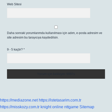
Web Sitesi
Daha sonraki yorumlarımda kullanılması için adım, e-posta adresim ve
site adresim bu tarayıcıya kaydedilsin.
9 - 5 kaçtır?
*
https://mediazone.net
https://istetasarim.com.tr
https://misskozy.com.tr
knight online
nttgame
Sitemap