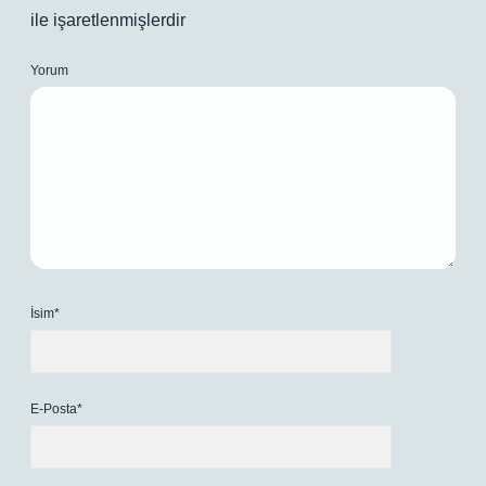
ile işaretlenmişlerdir
Yorum
İsim*
E-Posta*