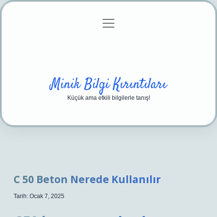
menüyü
Anasayfa
Gizlilik Politikası
Yasal Uyarı
aç
Hakkımızda
Minik Bilgi Kırıntıları
Küçük ama etkili bilgilerle tanış!
C 50 Beton Nerede Kullanılır
Tarih: Ocak 7, 2025