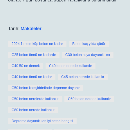
Tarih:
Makaleler
2024 1 metreküp beton ne kadar
Beton kaç yılda çürür
C25 beton ömrü ne kadardır
C30 beton suya dayanıklı mı
C40 50 ne demek
C40 beton nerede kullanılır
C40 beton ömrü ne kadar
C45 beton nerede kullanılır
C50 beton kaç şiddetinde depreme dayanır
C50 beton nerelerde kullanılır
C60 beton nerede kullanılır
C80 beton nerede kullanılır
Depreme dayanıklı en iyi beton hangisi