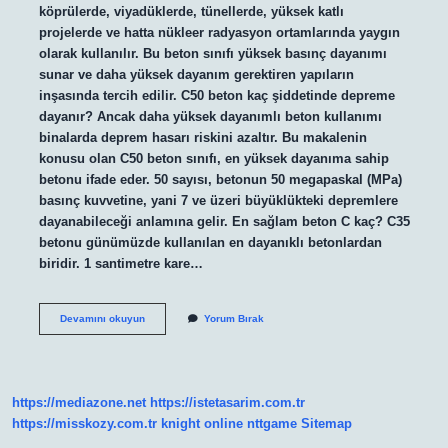
köprülerde, viyadüklerde, tünellerde, yüksek katlı
projelerde ve hatta nükleer radyasyon ortamlarında yaygın
olarak kullanılır. Bu beton sınıfı yüksek basınç dayanımı
sunar ve daha yüksek dayanım gerektiren yapıların
inşasında tercih edilir. C50 beton kaç şiddetinde depreme
dayanır? Ancak daha yüksek dayanımlı beton kullanımı
binalarda deprem hasarı riskini azaltır. Bu makalenin
konusu olan C50 beton sınıfı, en yüksek dayanıma sahip
betonu ifade eder. 50 sayısı, betonun 50 megapaskal (MPa)
basınç kuvvetine, yani 7 ve üzeri büyüklükteki depremlere
dayanabileceği anlamına gelir. En sağlam beton C kaç? C35
betonu günümüzde kullanılan en dayanıklı betonlardan
biridir. 1 santimetre kare…
C
Devamını okuyun
Yorum Bırak
50
Beton
Nerede
Kullanılır
https://mediazone.net
https://istetasarim.com.tr
https://misskozy.com.tr
knight online
nttgame
Sitemap