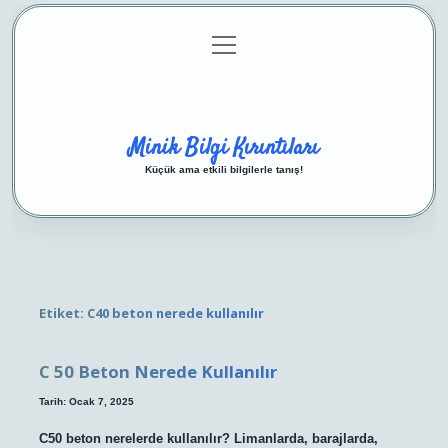
menüyü
Anasayfa
Gizlilik Politikası
Yasal Uyarı
aç
Hakkımızda
Minik Bilgi Kırıntıları
Küçük ama etkili bilgilerle tanış!
Etiket:
C40 beton nerede kullanılır
C 50 Beton Nerede Kullanılır
Tarih: Ocak 7, 2025
C50 beton nerelerde kullanılır? Limanlarda, barajlarda,