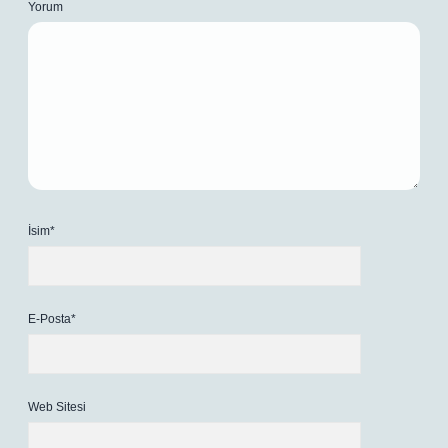
Yorum
İsim*
E-Posta*
Web Sitesi