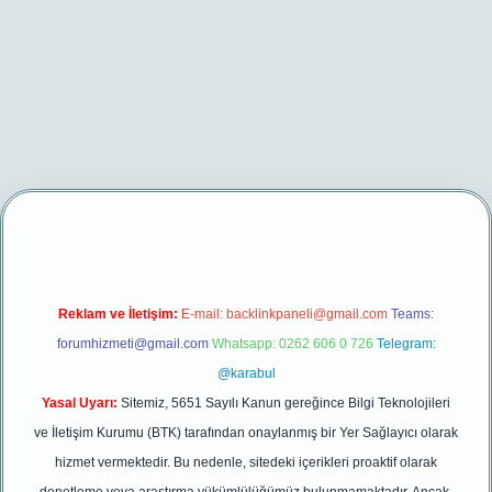
t/
betexper yeni giriş
Reklam ve İletişim:
E-mail:
backlinkpaneli@gmail.com
Teams:
forumhizmeti@gmail.com
Whatsapp: 0262 606 0 726
Telegram:
@karabul
Yasal Uyarı:
Sitemiz, 5651 Sayılı Kanun gereğince Bilgi Teknolojileri
ve İletişim Kurumu (BTK) tarafından onaylanmış bir Yer Sağlayıcı olarak
hizmet vermektedir. Bu nedenle, sitedeki içerikleri proaktif olarak