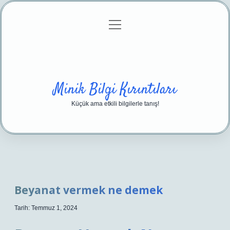
menüyü
Anasayfa
Gizlilik Politikası
Yasal Uyarı
aç
Hakkımızda
Minik Bilgi Kırıntıları
Küçük ama etkili bilgilerle tanış!
Beyanat vermek ne demek
Tarih: Temmuz 1, 2024