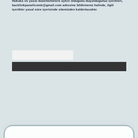
Hukuka ve yasal düzenlemelere aykırı olduğunu düşündüğünüz içerikleri,
backlinkpanelicomtr@gmail.com
adresine bildirmeniz halinde, ilgili
içerikler yasal süre içerisinde sitemizden kaldırılacaktır.
Arama
giriş