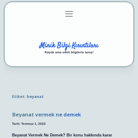
menüyü
Anasayfa
Gizlilik Politikası
Yasal Uyarı
aç
Hakkımızda
Minik Bilgi Kırıntıları
Küçük ama etkili bilgilerle tanış!
Etiket:
beyanat
Beyanat vermek ne demek
Tarih: Temmuz 1, 2024
Beyanat Vermek Ne Demek? Bir konu hakkında karar