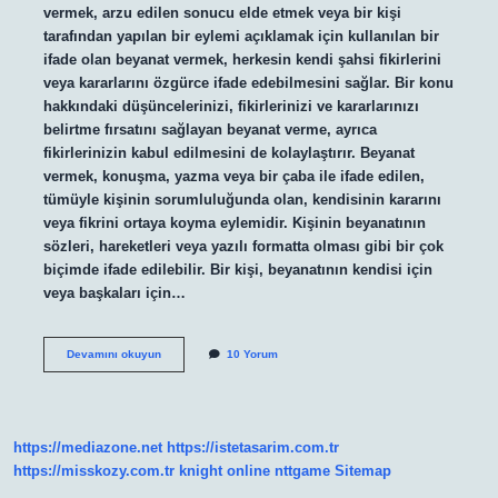
vermek, arzu edilen sonucu elde etmek veya bir kişi
tarafından yapılan bir eylemi açıklamak için kullanılan bir
ifade olan beyanat vermek, herkesin kendi şahsi fikirlerini
veya kararlarını özgürce ifade edebilmesini sağlar. Bir konu
hakkındaki düşüncelerinizi, fikirlerinizi ve kararlarınızı
belirtme fırsatını sağlayan beyanat verme, ayrıca
fikirlerinizin kabul edilmesini de kolaylaştırır. Beyanat
vermek, konuşma, yazma veya bir çaba ile ifade edilen,
tümüyle kişinin sorumluluğunda olan, kendisinin kararını
veya fikrini ortaya koyma eylemidir. Kişinin beyanatının
sözleri, hareketleri veya yazılı formatta olması gibi bir çok
biçimde ifade edilebilir. Bir kişi, beyanatının kendisi için
veya başkaları için…
Beyanat
Devamını okuyun
10 Yorum
vermek
ne
demek
https://mediazone.net
https://istetasarim.com.tr
https://misskozy.com.tr
knight online
nttgame
Sitemap