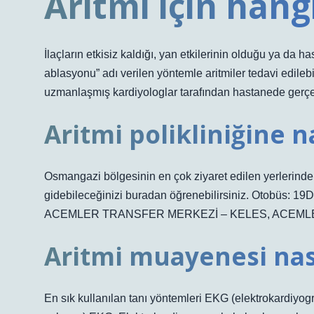
Aritmi için hangi
İlaçların etkisiz kaldığı, yan etkilerinin olduğu ya da 
ablasyonu” adı verilen yöntemle aritmiler tedavi edilebi
uzmanlaşmış kardiyologlar tarafından hastanede gerçekl
Aritmi polikliniğine na
Osmangazi bölgesinin en çok ziyaret edilen yerlerinden 
gidebileceğinizi buradan öğrenebilirsiniz. Otobüs: 19D
ACEMLER TRANSFER MERKEZİ – KELES, ACEML
Aritmi muayenesi nası
En sık kullanılan tanı yöntemleri EKG (elektrokardiyogr