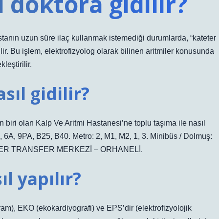
 doktora gidilir?
hastanın uzun süre ilaç kullanmak istemediği durumlarda, “kateter
lir. Bu işlem, elektrofizyolog olarak bilinen aritmiler konusunda
eştirilir.
sıl gidilir?
biri olan Kalp Ve Aritmi Hastanesi’ne toplu taşıma ile nasıl
, 6A, 9PA, B25, B40. Metro: 2, M1, M2, 1, 3. Minibüs / Dolmuş:
ER TRANSFER MERKEZİ – ORHANELİ.
l yapılır?
am), EKO (ekokardiyografi) ve EPS’dir (elektrofizyolojik