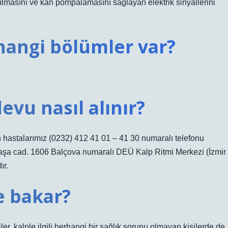
ılmasını ve kan pompalamasını sağlayan elektrik sinyallerini
hangi bölümler var?
devu nasıl alınır?
hastalarımız (0232) 412 41 01 – 41 30 numaralı telefonu
atpaşa cad. 1606 Balçova numaralı DEÜ Kalp Ritmi Merkezi (İzmir
ır.
e bakar?
iler, kalple ilgili herhangi bir sağlık sorunu olmayan kişilerde de