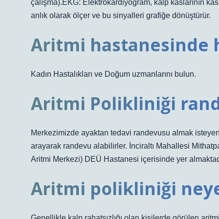
çalışma).EKG: Elektrokardiyogram, kalp kaslarının kas
anlık olarak ölçer ve bu sinyalleri grafiğe dönüştürür.
Aritmi hastanesinde 
Kadın Hastalıkları ve Doğum uzmanlarını bulun.
Aritmi Polikliniği ran
Merkezimizde ayaktan tedavi randevusu almak isteyen 
arayarak randevu alabilirler. İnciraltı Mahallesi Mith
Aritmi Merkezi) DEÜ Hastanesi içerisinde yer almaktad
Aritmi polikliniği ney
Genellikle kalp rahatsızlığı olan kişilerde görülen aritm