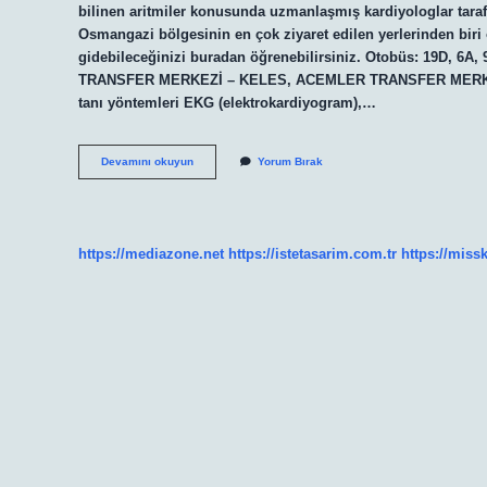
bilinen aritmiler konusunda uzmanlaşmış kardiyologlar tarafın
Osmangazi bölgesinin en çok ziyaret edilen yerlerinden biri 
gidebileceğinizi buradan öğrenebilirsiniz. Otobüs: 19D, 6A,
TRANSFER MERKEZİ – KELES, ACEMLER TRANSFER MERKEZİ – 
tanı yöntemleri EKG (elektrokardiyogram),…
Aritmi
Devamını okuyun
Yorum Bırak
Polikliniğine
Nasıl
Randevu
Alınır
https://mediazone.net
https://istetasarim.com.tr
https://miss