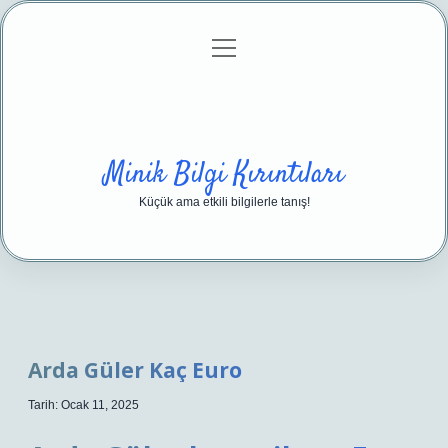
menüyü
Anasayfa
Gizlilik Politikası
Yasal Uyarı
aç
Hakkımızda
Minik Bilgi Kırıntıları
Küçük ama etkili bilgilerle tanış!
Arda Güler Kaç Euro
Tarih: Ocak 11, 2025