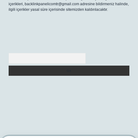
içerikleri,
backlinkpanelicomtr@gmail.com
adresine bildirmeniz halinde,
ilgili içerikler yasal süre içerisinde sitemizden kaldırılacaktır.
Arama
er yeni giriş