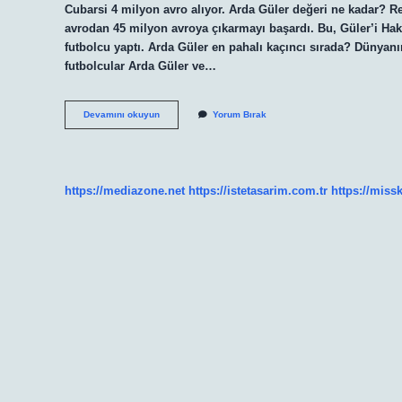
Cubarsi 4 milyon avro alıyor. Arda Güler değeri ne kadar? R
avrodan 45 milyon avroya çıkarmayı başardı. Bu, Güler’i Hak
futbolcu yaptı. Arda Güler en pahalı kaçıncı sırada? Dünyanın
futbolcular Arda Güler ve…
Arda
Devamını okuyun
Yorum Bırak
Güler
Kaç
Euro
https://mediazone.net
https://istetasarim.com.tr
https://miss