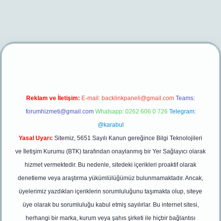
gir.net/
betexper yeni giriş
Reklam ve İletişim:
E-mail:
backlinkpaneli@gmail.com
Teams:
forumhizmeti@gmail.com
Whatsapp: 0262 606 0 726
Telegram:
@karabul
Yasal Uyarı:
Sitemiz, 5651 Sayılı Kanun gereğince Bilgi Teknolojileri
ve İletişim Kurumu (BTK) tarafından onaylanmış bir Yer Sağlayıcı olarak
hizmet vermektedir. Bu nedenle, sitedeki içerikleri proaktif olarak
denetleme veya araştırma yükümlülüğümüz bulunmamaktadır. Ancak,
üyelerimiz yazdıkları içeriklerin sorumluluğunu taşımakta olup, siteye
üye olarak bu sorumluluğu kabul etmiş sayılırlar. Bu internet sitesi,
herhangi bir marka, kurum veya şahıs şirketi ile hiçbir bağlantısı