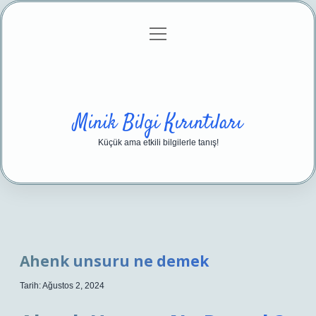
menüyü
Anasayfa
Gizlilik Politikası
Yasal Uyarı
aç
Hakkımızda
Minik Bilgi Kırıntıları
Küçük ama etkili bilgilerle tanış!
Ahenk unsuru ne demek
Tarih: Ağustos 2, 2024