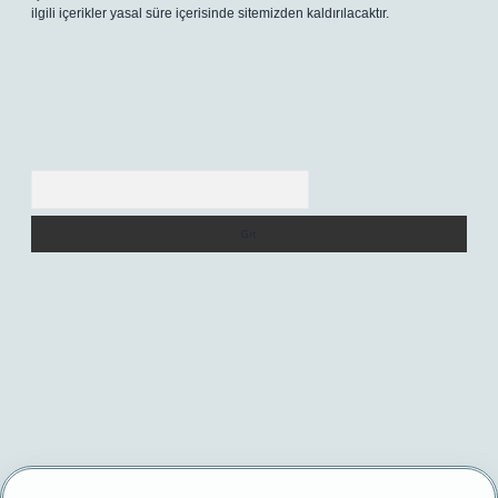
ilgili içerikler yasal süre içerisinde sitemizden kaldırılacaktır.
Arama
per yeni giriş