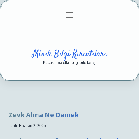
menüyü
Anasayfa
Gizlilik Politikası
Yasal Uyarı
aç
Hakkımızda
Minik Bilgi Kırıntıları
Küçük ama etkili bilgilerle tanış!
Zevk Alma Ne Demek
Tarih: Haziran 2, 2025