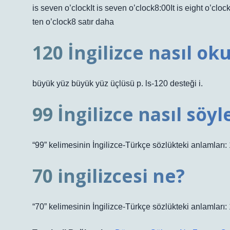
is seven o’clockIt is seven o’clock8:00It is eight o’clockI
ten o’clock8 satır daha
120 İngilizce nasıl ok
büyük yüz büyük yüz üçlüsü p. ls-120 desteği i.
99 İngilizce nasıl söyl
“99” kelimesinin İngilizce-Türkçe sözlükteki anlamları: 
70 ingilizcesi ne?
“70” kelimesinin İngilizce-Türkçe sözlükteki anlamları: 