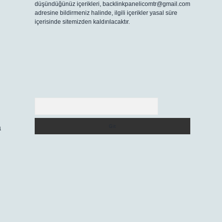
düşündüğünüz içerikleri,
backlinkpanelicomtr@gmail.com
adresine bildirmeniz halinde, ilgili içerikler yasal süre
içerisinde sitemizden kaldırılacaktır.
Arama
a