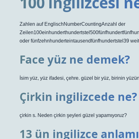
100 ingilizcesi n
Zahlen auf EnglischNumberCountingAnzahl der
Zeilen100einhunderthundertstel500fünfhundertfünfhu
oder fünfzehnhunderteintausendfünfhundertstel39 weit
Face yüz ne demek?
İsim yüz, yüz ifadesi, çehre. güzel bir yüz, birinin y
Çirkin ingilizcede ne?
çirkin s. Neden çirkin şeyleri güzel yapamıyoruz?
13 ün ingilizce anlam