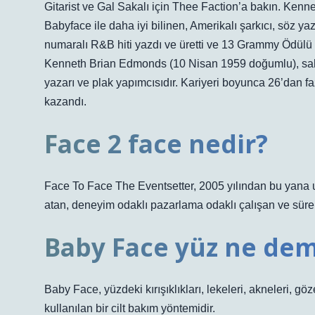
Gitarist ve Gal Sakalı için Thee Faction’a bakın. Ke
Babyface ile daha iyi bilinen, Amerikalı şarkıcı, söz ya
numaralı R&B hiti yazdı ve üretti ve 13 Grammy Ödülü k
Kenneth Brian Edmonds (10 Nisan 1959 doğumlu), sahne 
yazarı ve plak yapımcısıdır. Kariyeri boyunca 26’dan f
kazandı.
Face 2 face nedir?
Face To Face The Eventsetter, 2005 yılından bu yana ul
atan, deneyim odaklı pazarlama odaklı çalışan ve sürekli
Baby Face yüz ne de
Baby Face, yüzdeki kırışıklıkları, lekeleri, akneleri, gö
kullanılan bir cilt bakım yöntemidir.