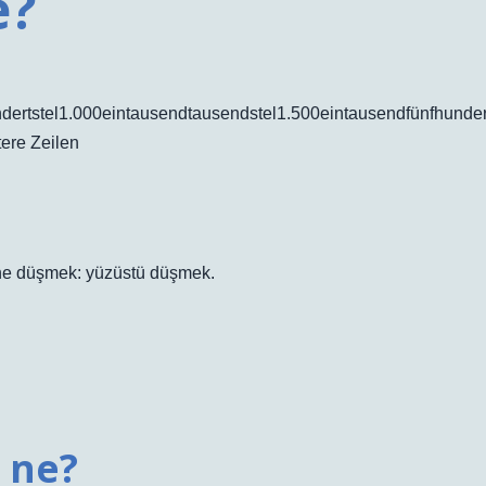
e?
ndertstel1.000eintausendtausendstel1.500eintausendfünfhunder
ere Zeilen
üzüne düşmek: yüzüstü düşmek.
ı ne?