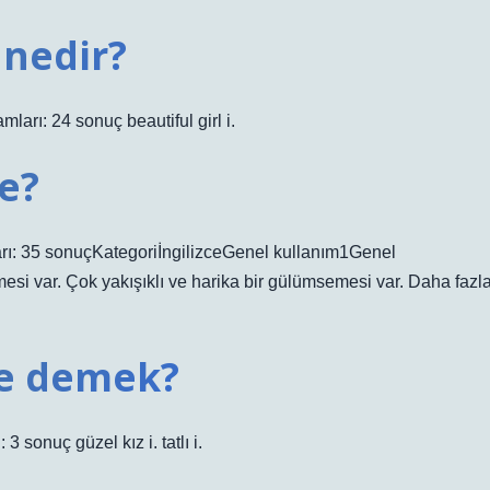
 nedir?
mları: 24 sonuç beautiful girl i.
ne?
mları: 35 sonuçKategoriİngilizceGenel kullanım1Genel
mesi var. Çok yakışıklı ve harika bir gülümsemesi var. Daha fazl
 ne demek?
 3 sonuç güzel kız i. tatlı i.