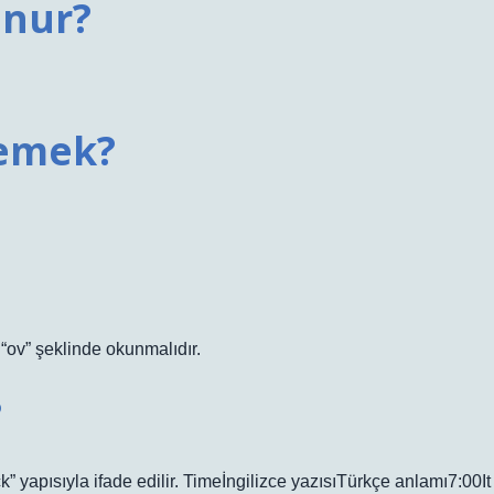
unur?
demek?
 “ov” şeklinde okunmalıdır.
?
k” yapısıyla ifade edilir. Timeİngilizce yazısıTürkçe anlamı7:00It