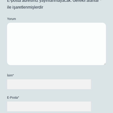
E-posta adresiniz yayınlanmayacak.
Gerekli alanlar
*
ile işaretlenmişlerdir
Yorum
İsim*
E-Posta*