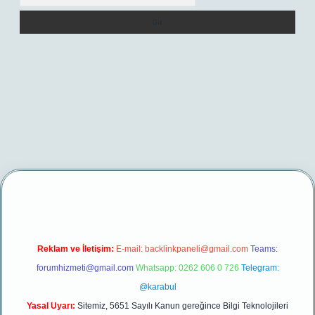
lbetgir.net/
betexper yeni giriş
Reklam ve İletişim:
E-mail:
backlinkpaneli@gmail.com
Teams:
forumhizmeti@gmail.com
Whatsapp: 0262 606 0 726
Telegram:
@karabul
Yasal Uyarı:
Sitemiz, 5651 Sayılı Kanun gereğince Bilgi Teknolojileri