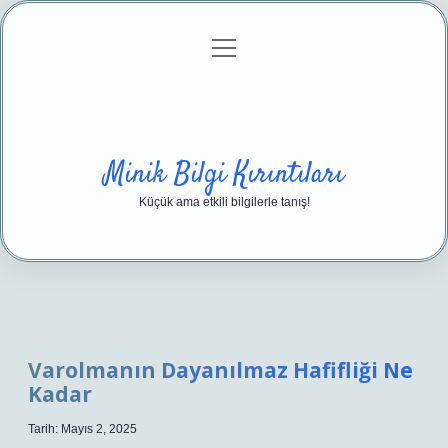
menüyü
Anasayfa
Gizlilik Politikası
Yasal Uyarı
aç
Hakkımızda
Minik Bilgi Kırıntıları
Küçük ama etkili bilgilerle tanış!
Varolmanın Dayanılmaz Hafifliği Ne
Kadar
Tarih: Mayıs 2, 2025