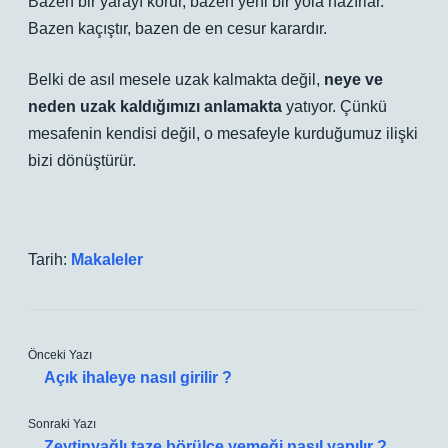
Bazen bir yarayı korur, bazen yeni bir yola hazırlar.
Bazen kaçıştır, bazen de en cesur karardır.
Belki de asıl mesele uzak kalmakta değil,
neye ve
neden uzak kaldığımızı anlamakta
yatıyor. Çünkü
mesafenin kendisi değil, o mesafeyle kurduğumuz ilişki
bizi dönüştürür.
Tarih:
Makaleler
Önceki Yazı
Açık ihaleye nasıl girilir ?
Sonraki Yazı
Zeytinyağlı taze börülce yemeği nasıl yapılır ?