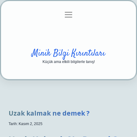
menüyü
Anasayfa
Gizlilik Politikası
Yasal Uyarı
aç
Hakkımızda
Minik Bilgi Kırıntıları
Küçük ama etkili bilgilerle tanış!
Uzak kalmak ne demek ?
Tarih: Kasım 2, 2025