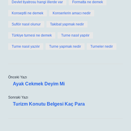
Devlet tiyatrosu hangi illerde var
Formatta ne demek
Konseptli ne demek
Konserlerin amacı nedir
Suflör nasıl olunur
Takibat yapmak nedir
Türkiye turnesi ne demek
Turne nasıl yapılır
Turne nasıl yazılır
Turne yapmak nedir
Turneler nedir
Önceki Yazı
Ayak Cekmek Deyim Mi
Sonraki Yazı
Turizm Konutu Belgesi Kaç Para