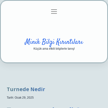
menüyü
Anasayfa
Gizlilik Politikası
Yasal Uyarı
aç
Hakkımızda
Minik Bilgi Kırıntıları
Küçük ama etkili bilgilerle tanış!
Turnede Nedir
Tarih: Ocak 29, 2025