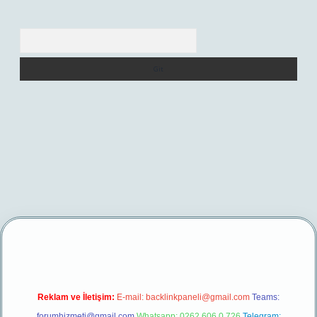
Arama
r.net/
betexper yeni giriş
Reklam ve İletişim:
E-mail:
backlinkpaneli@gmail.com
Teams:
forumhizmeti@gmail.com
Whatsapp: 0262 606 0 726
Telegram: