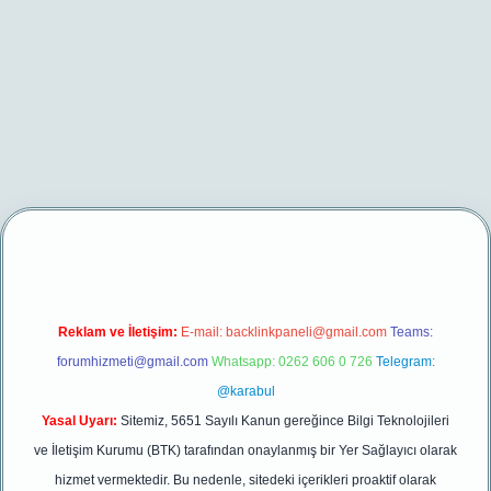
ir.net/
betexper yeni giriş
Reklam ve İletişim:
E-mail:
backlinkpaneli@gmail.com
Teams:
forumhizmeti@gmail.com
Whatsapp: 0262 606 0 726
Telegram:
@karabul
Yasal Uyarı:
Sitemiz, 5651 Sayılı Kanun gereğince Bilgi Teknolojileri
ve İletişim Kurumu (BTK) tarafından onaylanmış bir Yer Sağlayıcı olarak
hizmet vermektedir. Bu nedenle, sitedeki içerikleri proaktif olarak