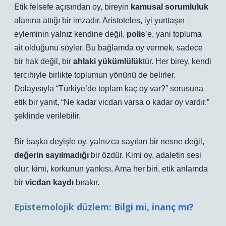
Etik felsefe açısından oy, bireyin
kamusal sorumluluk
alanına attığı bir imzadır. Aristoteles, iyi yurttaşın
eyleminin yalnız kendine değil,
polis
’e, yani topluma
ait olduğunu söyler. Bu bağlamda oy vermek, sadece
bir hak değil, bir
ahlaki yükümlülük
tür. Her birey, kendi
tercihiyle birlikte toplumun yönünü de belirler.
Dolayısıyla “Türkiye’de toplam kaç oy var?” sorusuna
etik bir yanıt, “Ne kadar vicdan varsa o kadar oy vardır.”
şeklinde verilebilir.
Bir başka deyişle oy, yalnızca sayılan bir nesne değil,
değerin sayılmadığı
bir özdür. Kimi oy, adaletin sesi
olur; kimi, korkunun yankısı. Ama her biri, etik anlamda
bir
vicdan kaydı
bırakır.
Epistemolojik düzlem: Bilgi mi, inanç mı?