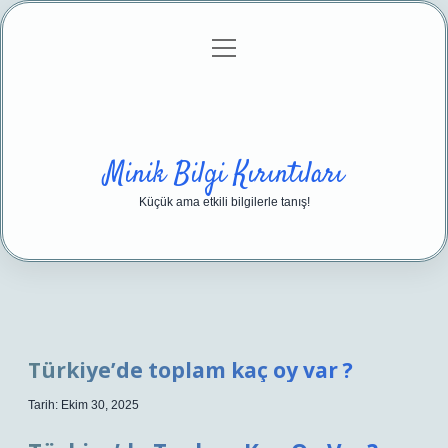
menüyü
Anasayfa
Gizlilik Politikası
Yasal Uyarı
aç
Hakkımızda
Minik Bilgi Kırıntıları
Küçük ama etkili bilgilerle tanış!
Türkiye’de toplam kaç oy var ?
Tarih: Ekim 30, 2025