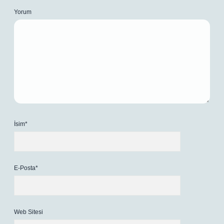
Yorum
İsim*
E-Posta*
Web Sitesi