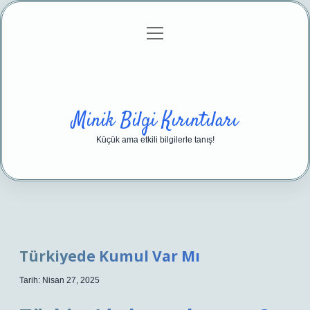
menüyü
Anasayfa
Gizlilik Politikası
Yasal Uyarı
aç
Hakkımızda
Minik Bilgi Kırıntıları
Küçük ama etkili bilgilerle tanış!
Türkiyede Kumul Var Mı
Tarih: Nisan 27, 2025