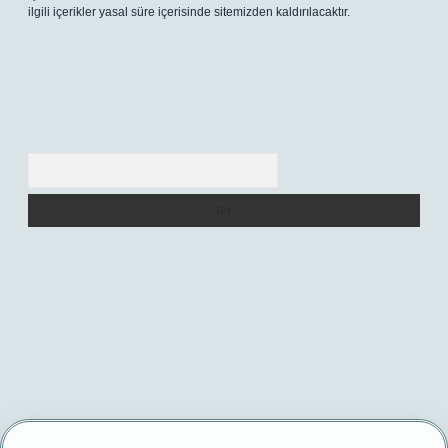
ilgili içerikler yasal süre içerisinde sitemizden kaldırılacaktır.
Arama
et/
betexper yeni giriş