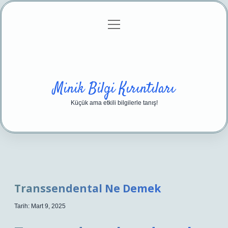
menüyü
Anasayfa
Gizlilik Politikası
Yasal Uyarı
aç
Hakkımızda
Minik Bilgi Kırıntıları
Küçük ama etkili bilgilerle tanış!
Transsendental Ne Demek
Tarih: Mart 9, 2025