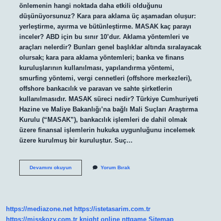
önlemenin hangi noktada daha etkili olduğunu
düşünüyorsunuz? Kara para aklama üç aşamadan oluşur:
yerleştirme, ayırma ve bütünleştirme. MASAK kaç parayı
inceler? ABD için bu sınır 10’dur. Aklama yöntemleri ve
araçları nelerdir? Bunları genel başlıklar altında sıralayacak
olursak; kara para aklama yöntemleri; banka ve finans
kuruluşlarının kullanılması, yapılandırma yöntemi,
smurfing yöntemi, vergi cennetleri (offshore merkezleri),
offshore bankacılık ve paravan ve sahte şirketlerin
kullanılmasıdır. MASAK süreci nedir? Türkiye Cumhuriyeti
Hazine ve Maliye Bakanlığı’na bağlı Mali Suçları Araştırma
Kurulu (“MASAK”), bankacılık işlemleri de dahil olmak
üzere finansal işlemlerin hukuka uygunluğunu incelemek
üzere kurulmuş bir kuruluştur. Suç…
Aklama
Devamını okuyun
Yorum Bırak
Aşamaları
Nedir
https://mediazone.net
https://istetasarim.com.tr
https://misskozy.com.tr
knight online
nttgame
Sitemap