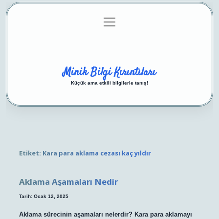
menüyü
Anasayfa
Gizlilik Politikası
Yasal Uyarı
aç
Hakkımızda
Minik Bilgi Kırıntıları
Küçük ama etkili bilgilerle tanış!
Etiket:
Kara para aklama cezası kaç yıldır
Aklama Aşamaları Nedir
Tarih: Ocak 12, 2025
Aklama sürecinin aşamaları nelerdir? Kara para aklamayı