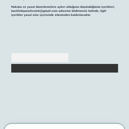
Hukuka ve yasal düzenlemelere aykırı olduğunu düşündüğünüz içerikleri,
backlinkpanelicomtr@gmail.com
adresine bildirmeniz halinde, ilgili
içerikler yasal süre içerisinde sitemizden kaldırılacaktır.
Arama
iriş