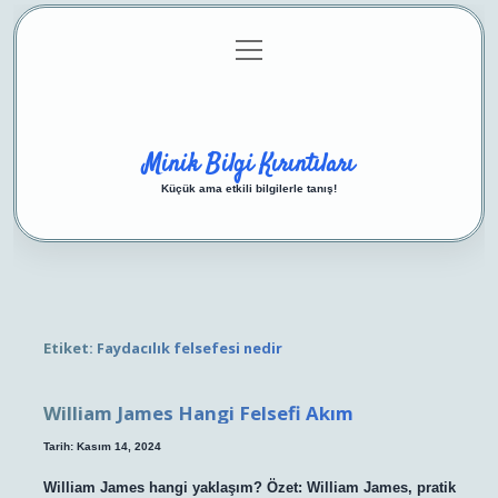
menüyü
Anasayfa
Gizlilik Politikası
Yasal Uyarı
aç
Hakkımızda
Minik Bilgi Kırıntıları
Küçük ama etkili bilgilerle tanış!
Etiket:
Faydacılık felsefesi nedir
William James Hangi Felsefi Akım
Tarih: Kasım 14, 2024
William James hangi yaklaşım? Özet: William James, pratik