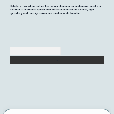
Hukuka ve yasal düzenlemelere aykırı olduğunu düşündüğünüz içerikleri,
backlinkpanelicomtr@gmail.com
adresine bildirmeniz halinde, ilgili
içerikler yasal süre içerisinde sitemizden kaldırılacaktır.
Arama
/
betexper yeni giriş