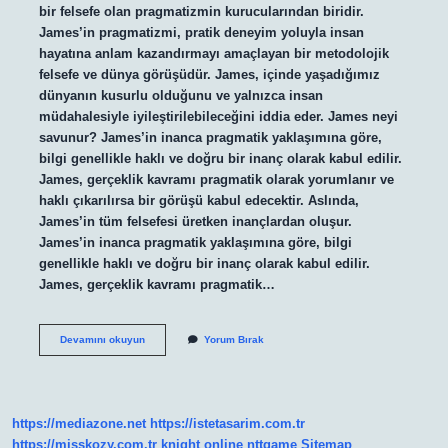
bir felsefe olan pragmatizmin kurucularından biridir.
James’in pragmatizmi, pratik deneyim yoluyla insan
hayatına anlam kazandırmayı amaçlayan bir metodolojik
felsefe ve dünya görüşüdür. James, içinde yaşadığımız
dünyanın kusurlu olduğunu ve yalnızca insan
müdahalesiyle iyileştirilebileceğini iddia eder. James neyi
savunur? James’in inanca pragmatik yaklaşımına göre,
bilgi genellikle haklı ve doğru bir inanç olarak kabul edilir.
James, gerçeklik kavramı pragmatik olarak yorumlanır ve
haklı çıkarılırsa bir görüşü kabul edecektir. Aslında,
James’in tüm felsefesi üretken inançlardan oluşur.
James’in inanca pragmatik yaklaşımına göre, bilgi
genellikle haklı ve doğru bir inanç olarak kabul edilir.
James, gerçeklik kavramı pragmatik…
William
Devamını okuyun
Yorum Bırak
James
Hangi
Felsefi
Akım
https://mediazone.net
https://istetasarim.com.tr
https://misskozy.com.tr
knight online
nttgame
Sitemap