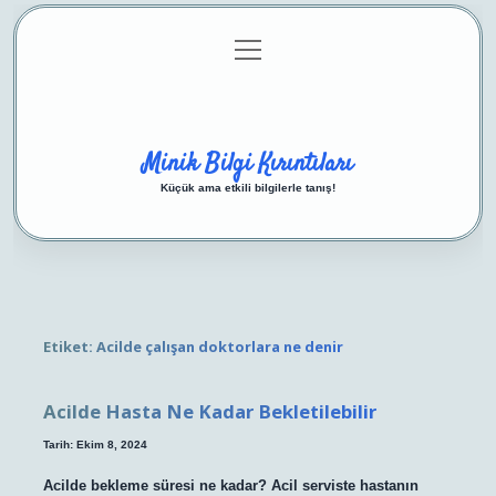
menüyü
Anasayfa
Gizlilik Politikası
Yasal Uyarı
aç
Hakkımızda
Minik Bilgi Kırıntıları
Küçük ama etkili bilgilerle tanış!
Etiket:
Acilde çalışan doktorlara ne denir
Acilde Hasta Ne Kadar Bekletilebilir
Tarih: Ekim 8, 2024
Acilde bekleme süresi ne kadar? Acil serviste hastanın