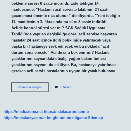
bekleme süresi 8 saate indirildi: Eski tebliğin 14.
maddesinde: “Hastanın acil serviste takibinin 24 saati
geçmemesi önemle rica olunur.” deniliyordu. “Yeni tebliğin
11. maddesinin 3. fıkrasında bu süre 8 saate indirildi.
Acilde kontrol süresi var mı? SGK Sağlık Uygulama
Tebliği’nde yapılan değişikliğe göre, acil servise başvuran
hastalar 24 saat içinde ilgili polikliniğe yatırılacak veya
başka bir hastaneye sevk edilecek ve bu noktada “acil
durum sona erecek.” Acilde sıra beklenir mi? Hastane
yataklarının sayısındaki düşüş, yoğun bakım ünitesi
yataklarının sayısını da etkiliyor. Bu, hastaneye yatırılması
gereken acil servis hastalarının uygun bir yatak bulunana…
Acilde
Devamını okuyun
8 Yorum
Hasta
Ne
Kadar
Bekletilebilir
https://mediazone.net
https://istetasarim.com.tr
https://misskozy.com.tr
knight online
nttgame
Sitemap