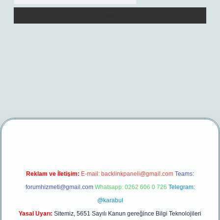
 yeni giriş
Reklam ve İletişim:
E-mail:
backlinkpaneli@gmail.com
Teams:
forumhizmeti@gmail.com
Whatsapp: 0262 606 0 726
Telegram:
@karabul
Yasal Uyarı:
Sitemiz, 5651 Sayılı Kanun gereğince Bilgi Teknolojileri