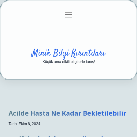
menüyü
Anasayfa
Gizlilik Politikası
Yasal Uyarı
aç
Hakkımızda
Minik Bilgi Kırıntıları
Küçük ama etkili bilgilerle tanış!
Acilde Hasta Ne Kadar Bekletilebilir
Tarih: Ekim 8, 2024