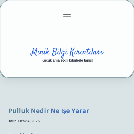
menüyü
Anasayfa
Gizlilik Politikası
Yasal Uyarı
aç
Hakkımızda
Minik Bilgi Kırıntıları
Küçük ama etkili bilgilerle tanış!
Pulluk Nedir Ne Işe Yarar
Tarih: Ocak 4, 2025