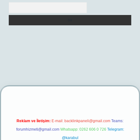
Arama
er yeni giriş
Reklam ve İletişim:
E-mail:
backlinkpaneli@gmail.com
Teams:
forumhizmeti@gmail.com
Whatsapp: 0262 606 0 726
Telegram:
@karabul