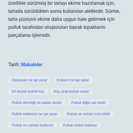
özellikle sürülmüş bir tarlayı ekime hazırlamak için,
tarlada sürüldükten sonra kullanılan aletlerdir. Sürme,
tarla yüzeyini ekime daha uygun hale getirmek için
pulluk tarafından oluşturulan toprak topaklarını
parçalama işlemidir.
Tarih:
Makaleler
Dipkazan ne işe yarar
Diskaro ne işe yarar
En büyük pulluk kaç
Kaç çeşit pulluk vardır
Pulluk derinliği ne kadar olmalı
Pulluk diğer adı nedir
Pulluk makinesi ne işe yarar
Pulluk ne zaman icat edildi
Pulluk ne zaman kullanılır
Pulluk neden batmaz