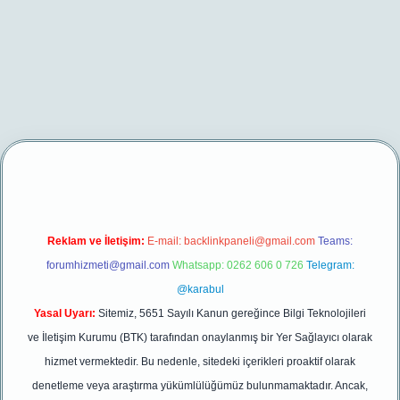
r yeni giriş
Reklam ve İletişim:
E-mail:
backlinkpaneli@gmail.com
Teams:
forumhizmeti@gmail.com
Whatsapp: 0262 606 0 726
Telegram:
@karabul
Yasal Uyarı:
Sitemiz, 5651 Sayılı Kanun gereğince Bilgi Teknolojileri
ve İletişim Kurumu (BTK) tarafından onaylanmış bir Yer Sağlayıcı olarak
hizmet vermektedir. Bu nedenle, sitedeki içerikleri proaktif olarak
denetleme veya araştırma yükümlülüğümüz bulunmamaktadır. Ancak,