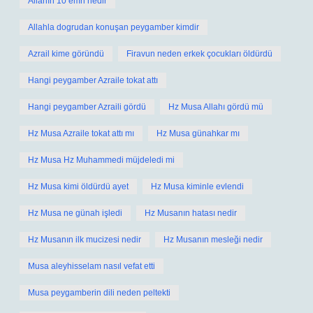
Allahın 10 emri nedir
Allahla dogrudan konuşan peygamber kimdir
Azrail kime göründü
Firavun neden erkek çocukları öldürdü
Hangi peygamber Azraile tokat attı
Hangi peygamber Azraili gördü
Hz Musa Allahı gördü mü
Hz Musa Azraile tokat attı mı
Hz Musa günahkar mı
Hz Musa Hz Muhammedi müjdeledi mi
Hz Musa kimi öldürdü ayet
Hz Musa kiminle evlendi
Hz Musa ne günah işledi
Hz Musanın hatası nedir
Hz Musanın ilk mucizesi nedir
Hz Musanın mesleği nedir
Musa aleyhisselam nasıl vefat etti
Musa peygamberin dili neden peltekti