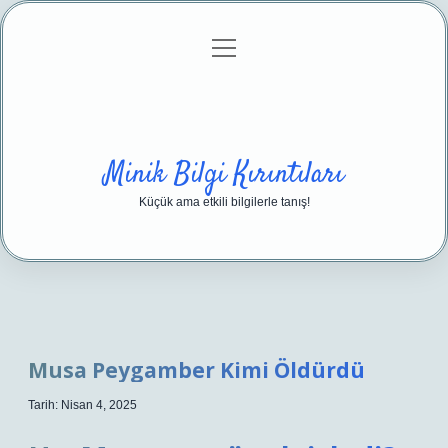
menüyü
Anasayfa
Gizlilik Politikası
Yasal Uyarı
aç
Hakkımızda
Minik Bilgi Kırıntıları
Küçük ama etkili bilgilerle tanış!
Musa Peygamber Kimi Öldürdü
Tarih: Nisan 4, 2025