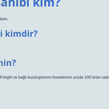
ahibi kim?
damı.
i kimdir?
min?
reight ve bağlı kuruluşlarının hisselerinin yüzde 100’ünün satı