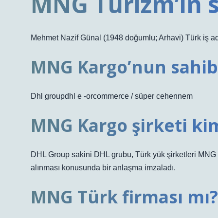
MNG Turizm’in s
Mehmet Nazif Günal (1948 doğumlu; Arhavi) Türk iş a
MNG Kargo’nun sahib
Dhl groupdhl e -orcommerce / süper cehennem
MNG Kargo şirketi ki
DHL Group sakini DHL grubu, Türk yük şirketleri MNG F
alınması konusunda bir anlaşma imzaladı.
MNG Türk firması mı?