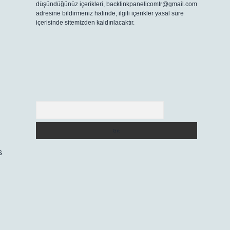
düşündüğünüz içerikleri,
backlinkpanelicomtr@gmail.com
adresine bildirmeniz halinde, ilgili içerikler yasal süre
içerisinde sitemizden kaldırılacaktır.
Arama
s