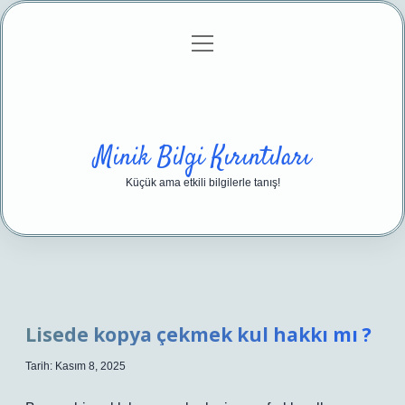
menüyü
Anasayfa
Gizlilik Politikası
Yasal Uyarı
aç
Hakkımızda
Minik Bilgi Kırıntıları
Küçük ama etkili bilgilerle tanış!
Lisede kopya çekmek kul hakkı mı ?
Tarih: Kasım 8, 2025