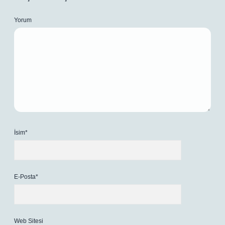
Yorum
İsim*
E-Posta*
Web Sitesi