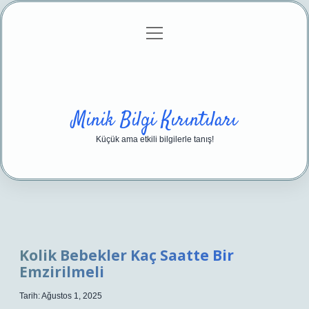
menüyü
Anasayfa
Gizlilik Politikası
Yasal Uyarı
aç
Hakkımızda
Minik Bilgi Kırıntıları
Küçük ama etkili bilgilerle tanış!
Kolik Bebekler Kaç Saatte Bir
Emzirilmeli
Tarih: Ağustos 1, 2025