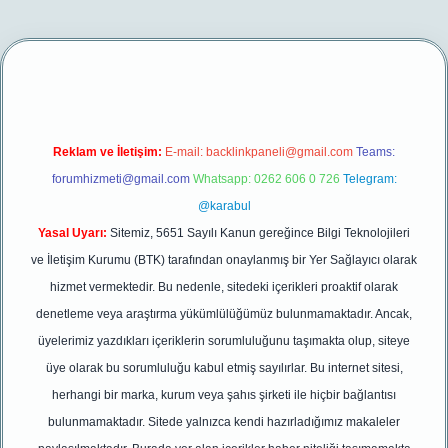
per yeni giriş
Reklam ve İletişim:
E-mail:
backlinkpaneli@gmail.com
Teams:
forumhizmeti@gmail.com
Whatsapp: 0262 606 0 726
Telegram:
@karabul
Yasal Uyarı:
Sitemiz, 5651 Sayılı Kanun gereğince Bilgi Teknolojileri
ve İletişim Kurumu (BTK) tarafından onaylanmış bir Yer Sağlayıcı olarak
hizmet vermektedir. Bu nedenle, sitedeki içerikleri proaktif olarak
denetleme veya araştırma yükümlülüğümüz bulunmamaktadır. Ancak,
üyelerimiz yazdıkları içeriklerin sorumluluğunu taşımakta olup, siteye
üye olarak bu sorumluluğu kabul etmiş sayılırlar. Bu internet sitesi,
herhangi bir marka, kurum veya şahıs şirketi ile hiçbir bağlantısı
bulunmamaktadır. Sitede yalnızca kendi hazırladığımız makaleler