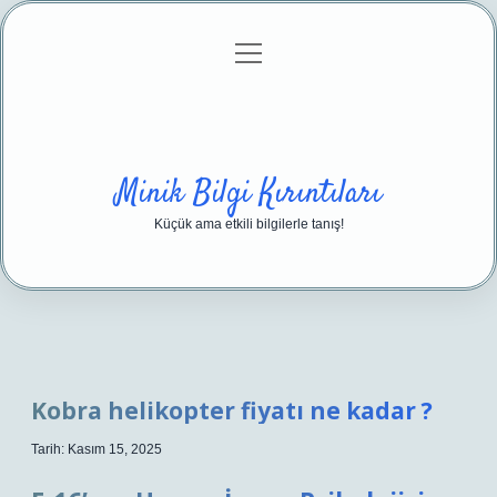
menüyü
Anasayfa
Gizlilik Politikası
Yasal Uyarı
aç
Hakkımızda
Minik Bilgi Kırıntıları
Küçük ama etkili bilgilerle tanış!
Kobra helikopter fiyatı ne kadar ?
Tarih: Kasım 15, 2025