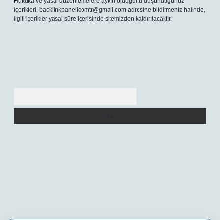
Hukuka ve yasal düzenlemelere aykırı olduğunu düşündüğünüz
içerikleri,
backlinkpanelicomtr@gmail.com
adresine bildirmeniz halinde,
ilgili içerikler yasal süre içerisinde sitemizden kaldırılacaktır.
Arama
.net/
betexper yeni giriş