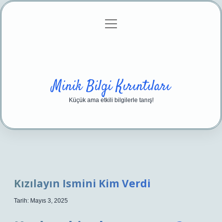
menüyü
Anasayfa
Gizlilik Politikası
Yasal Uyarı
aç
Hakkımızda
Minik Bilgi Kırıntıları
Küçük ama etkili bilgilerle tanış!
Kızılayın Ismini Kim Verdi
Tarih: Mayıs 3, 2025