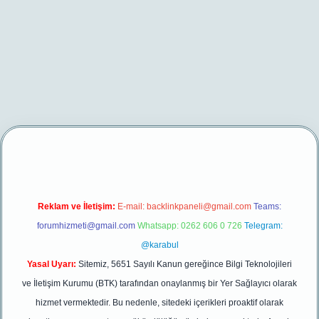
.net/
betexper yeni giriş
Reklam ve İletişim:
E-mail:
backlinkpaneli@gmail.com
Teams:
forumhizmeti@gmail.com
Whatsapp: 0262 606 0 726
Telegram:
@karabul
Yasal Uyarı:
Sitemiz, 5651 Sayılı Kanun gereğince Bilgi Teknolojileri
ve İletişim Kurumu (BTK) tarafından onaylanmış bir Yer Sağlayıcı olarak
hizmet vermektedir. Bu nedenle, sitedeki içerikleri proaktif olarak