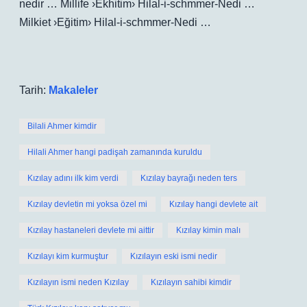
nedir … Millife ›Ekhitim› Hilal-i-schmmer-Nedi …
Milkiet ›Eğitim› Hilal-i-schmmer-Nedi …
Tarih:
Makaleler
Bilali Ahmer kimdir
Hilali Ahmer hangi padişah zamanında kuruldu
Kızılay adını ilk kim verdi
Kızılay bayrağı neden ters
Kızılay devletin mi yoksa özel mi
Kızılay hangi devlete ait
Kızılay hastaneleri devlete mi aittir
Kızılay kimin malı
Kızılayı kim kurmuştur
Kızılayın eski ismi nedir
Kızılayın ismi neden Kızılay
Kızılayın sahibi kimdir