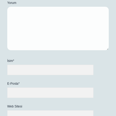
Yorum
İsim*
E-Posta*
Web Sitesi