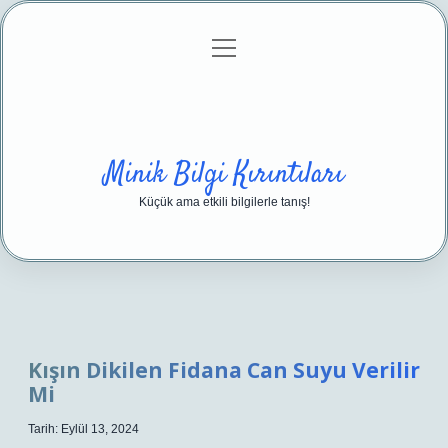
menüyü
Anasayfa
Gizlilik Politikası
Yasal Uyarı
aç
Hakkımızda
Minik Bilgi Kırıntıları
Küçük ama etkili bilgilerle tanış!
Kışın Dikilen Fidana Can Suyu Verilir
Mi
Tarih: Eylül 13, 2024