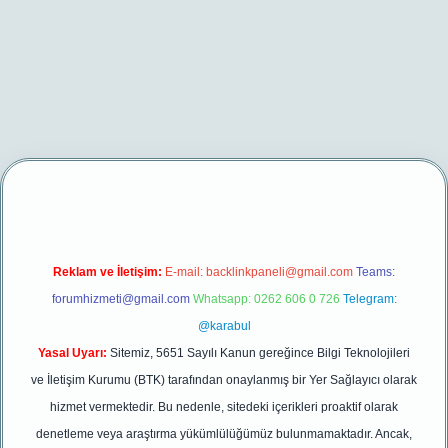
t/
betexper yeni giriş
Reklam ve İletişim:
E-mail:
backlinkpaneli@gmail.com
Teams:
forumhizmeti@gmail.com
Whatsapp: 0262 606 0 726
Telegram:
@karabul
Yasal Uyarı:
Sitemiz, 5651 Sayılı Kanun gereğince Bilgi Teknolojileri
ve İletişim Kurumu (BTK) tarafından onaylanmış bir Yer Sağlayıcı olarak
hizmet vermektedir. Bu nedenle, sitedeki içerikleri proaktif olarak
denetleme veya araştırma yükümlülüğümüz bulunmamaktadır. Ancak,