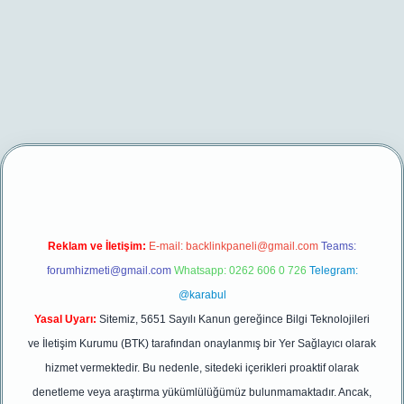
er yeni giriş
Reklam ve İletişim:
E-mail:
backlinkpaneli@gmail.com
Teams:
forumhizmeti@gmail.com
Whatsapp: 0262 606 0 726
Telegram:
@karabul
Yasal Uyarı:
Sitemiz, 5651 Sayılı Kanun gereğince Bilgi Teknolojileri
ve İletişim Kurumu (BTK) tarafından onaylanmış bir Yer Sağlayıcı olarak
hizmet vermektedir. Bu nedenle, sitedeki içerikleri proaktif olarak
denetleme veya araştırma yükümlülüğümüz bulunmamaktadır. Ancak,