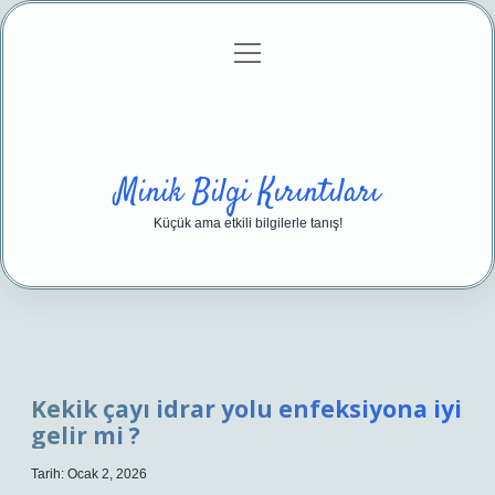
menüyü
Anasayfa
Gizlilik Politikası
Yasal Uyarı
aç
Hakkımızda
Minik Bilgi Kırıntıları
Küçük ama etkili bilgilerle tanış!
Kekik çayı idrar yolu enfeksiyona iyi
gelir mi ?
Tarih: Ocak 2, 2026