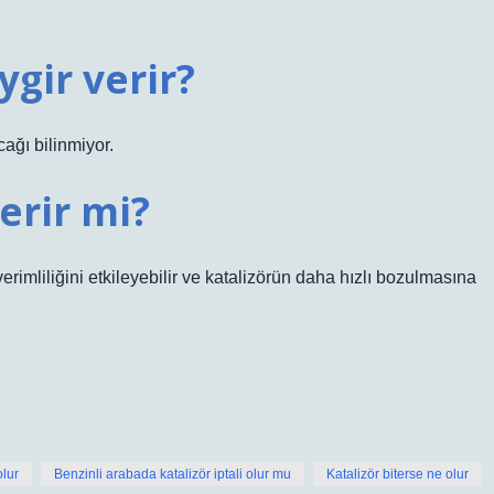
ygir verir?
ağı bilinmiyor.
erir mi?
rimliliğini etkileyebilir ve katalizörün daha hızlı bozulmasına
olur
Benzinli arabada katalizör iptali olur mu
Katalizör biterse ne olur