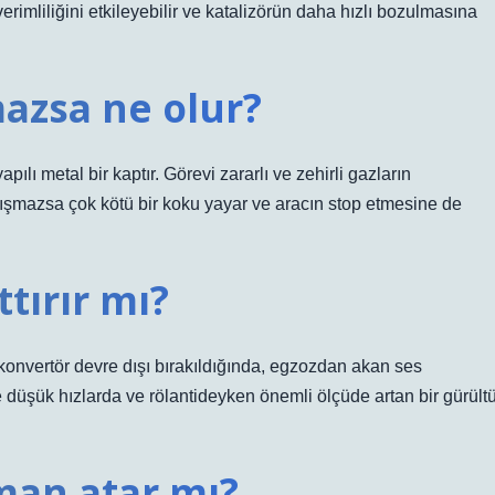
rimliliğini etkileyebilir ve katalizörün daha hızlı bozulmasına
azsa ne olur?
ılı metal bir kaptır. Görevi zararlı ve zehirli gazların
lışmazsa çok kötü bir koku yayar ve aracın stop etmesine de
ttırır mı?
ik konvertör devre dışı bırakıldığında, egzozdan akan ses
e düşük hızlarda ve rölantideyken önemli ölçüde artan bir gürült
man atar mı?