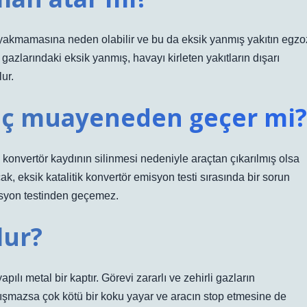
de yakmamasına neden olabilir ve bu da eksik yanmış yakıtın egzo
z gazlarındaki eksik yanmış, havayı kirleten yakıtların dışarı
ur.
raç muayeneden geçer mi?
ik konvertör kaydının silinmesi nedeniyle araçtan çıkarılmış olsa
k, eksik katalitik konvertör emisyon testi sırasında bir sorun
misyon testinden geçemez.
lur?
ılı metal bir kaptır. Görevi zararlı ve zehirli gazların
lışmazsa çok kötü bir koku yayar ve aracın stop etmesine de