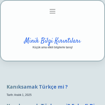
menüyü
Anasayfa
Gizlilik Politikası
Yasal Uyarı
aç
Hakkımızda
Minik Bilgi Kırıntıları
Küçük ama etkili bilgilerle tanış!
Kanıksamak Türkçe mi ?
Tarih: Aralık 1, 2025