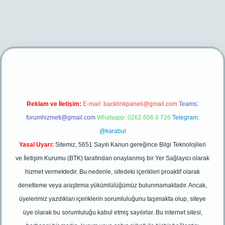
r.net/
betexper yeni giriş
Reklam ve İletişim:
E-mail:
backlinkpaneli@gmail.com
Teams:
forumhizmeti@gmail.com
Whatsapp: 0262 606 0 726
Telegram:
@karabul
Yasal Uyarı:
Sitemiz, 5651 Sayılı Kanun gereğince Bilgi Teknolojileri
ve İletişim Kurumu (BTK) tarafından onaylanmış bir Yer Sağlayıcı olarak
hizmet vermektedir. Bu nedenle, sitedeki içerikleri proaktif olarak
denetleme veya araştırma yükümlülüğümüz bulunmamaktadır. Ancak,
üyelerimiz yazdıkları içeriklerin sorumluluğunu taşımakta olup, siteye
üye olarak bu sorumluluğu kabul etmiş sayılırlar. Bu internet sitesi,