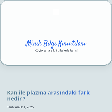
menüyü
Anasayfa
Gizlilik Politikası
Yasal Uyarı
aç
Hakkımızda
Minik Bilgi Kırıntıları
Küçük ama etkili bilgilerle tanış!
Kan ile plazma arasındaki fark
nedir ?
Tarih: Aralık 1, 2025