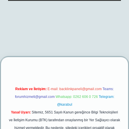
betexper yeni giriş
Reklam ve İletişim:
E-mail:
backlinkpaneli@gmail.com
Teams:
forumhizmeti@gmail.com
Whatsapp: 0262 606 0 726
Telegram:
@karabul
Yasal Uyarı:
Sitemiz, 5651 Sayılı Kanun gereğince Bilgi Teknolojileri
ve İletişim Kurumu (BTK) tarafından onaylanmış bir Yer Sağlayıcı olarak
hizmet vermektedir. Bu nedenle, sitedeki içerikleri proaktif olarak