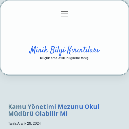
menüyü
Anasayfa
Gizlilik Politikası
Yasal Uyarı
aç
Hakkımızda
Minik Bilgi Kırıntıları
Küçük ama etkili bilgilerle tanış!
Kamu Yönetimi Mezunu Okul
Müdürü Olabilir Mi
Tarih: Aralık 28, 2024