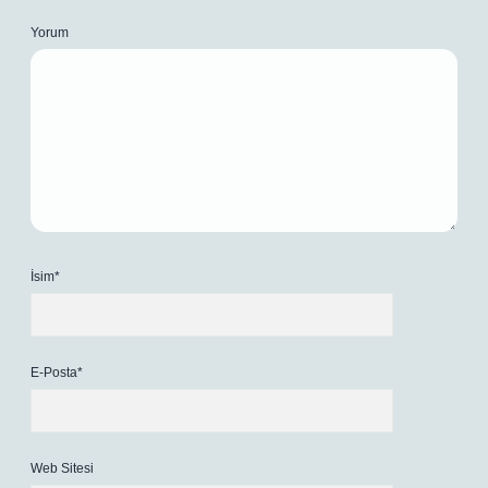
Yorum
İsim*
E-Posta*
Web Sitesi