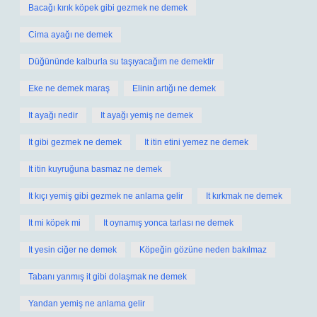
Bacağı kırık köpek gibi gezmek ne demek
Cima ayağı ne demek
Düğününde kalburla su taşıyacağım ne demektir
Eke ne demek maraş
Elinin artığı ne demek
It ayağı nedir
It ayağı yemiş ne demek
It gibi gezmek ne demek
It itin etini yemez ne demek
It itin kuyruğuna basmaz ne demek
It kıçı yemiş gibi gezmek ne anlama gelir
It kırkmak ne demek
It mi köpek mi
It oynamış yonca tarlası ne demek
It yesin ciğer ne demek
Köpeğin gözüne neden bakılmaz
Tabanı yanmış it gibi dolaşmak ne demek
Yandan yemiş ne anlama gelir