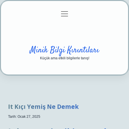
menüyü
Anasayfa
Gizlilik Politikası
Yasal Uyarı
aç
Hakkımızda
Minik Bilgi Kırıntıları
Küçük ama etkili bilgilerle tanış!
It Kıçı Yemiş Ne Demek
Tarih: Ocak 27, 2025