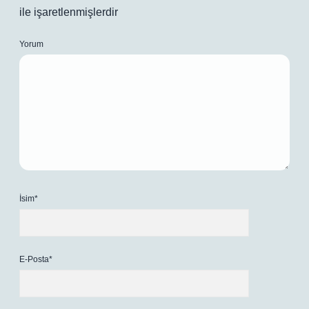
ile işaretlenmişlerdir
Yorum
İsim*
E-Posta*