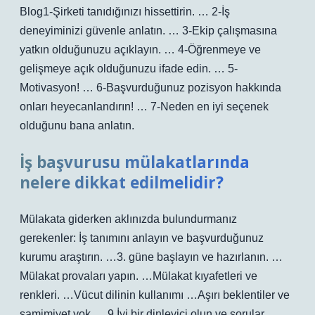
Blog1-Şirketi tanıdığınızı hissettirin. … 2-İş
deneyiminizi güvenle anlatın. … 3-Ekip çalışmasına
yatkın olduğunuzu açıklayın. … 4-Öğrenmeye ve
gelişmeye açık olduğunuzu ifade edin. … 5-
Motivasyon! … 6-Başvurduğunuz pozisyon hakkında
onları heyecanlandırın! … 7-Neden en iyi seçenek
olduğunu bana anlatın.
İş başvurusu mülakatlarında
nelere dikkat edilmelidir?
Mülakata giderken aklınızda bulundurmanız
gerekenler: İş tanımını anlayın ve başvurduğunuz
kurumu araştırın. …3. güne başlayın ve hazırlanın. …
Mülakat provaları yapın. …Mülakat kıyafetleri ve
renkleri. …Vücut dilinin kullanımı …Aşırı beklentiler ve
samimiyet yok. …9.İyi bir dinleyici olun ve sorular