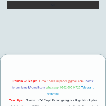
://ilbetgir.net/
betexper yeni giriş
Reklam ve İletişim:
E-mail:
backlinkpaneli@gmail.com
Teams:
forumhizmeti@gmail.com
Whatsapp: 0262 606 0 726
Telegram:
@karabul
Yasal Uyarı:
Sitemiz, 5651 Sayılı Kanun gereğince Bilgi Teknolojileri