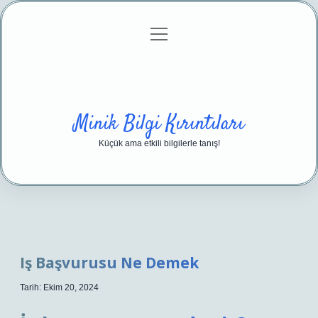
menüyü
Anasayfa
Gizlilik Politikası
Yasal Uyarı
aç
Hakkımızda
Minik Bilgi Kırıntıları
Küçük ama etkili bilgilerle tanış!
Iş Başvurusu Ne Demek
Tarih: Ekim 20, 2024