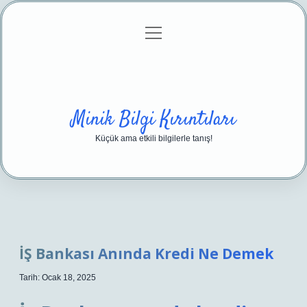
menüyü
Anasayfa
Gizlilik Politikası
Yasal Uyarı
aç
Hakkımızda
Minik Bilgi Kırıntıları
Küçük ama etkili bilgilerle tanış!
İŞ Bankası Anında Kredi Ne Demek
Tarih: Ocak 18, 2025