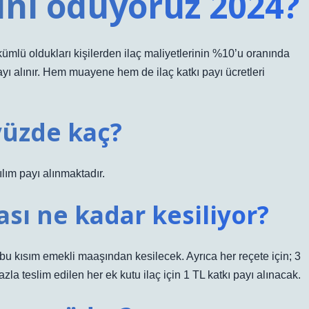
çını ödüyoruz 2024?
ükümlü oldukları kişilerden ilaç maliyetlerinin %10’u oranında
ayı alınır. Hem muayene hem de ilaç katkı payı ücretleri
 yüzde kaç?
ılım payı alınmaktadır.
ası ne kadar kesiliyor?
bu kısım emekli maaşından kesilecek. Ayrıca her reçete için; 3
azla teslim edilen her ek kutu ilaç için 1 TL katkı payı alınacak.