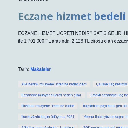
Eczane hizmet bedeli
ECZANE HİZMET ÜCRETİ NEDİR? SATIŞ GELİRİ HİZME
ile 1.701.000 TL arasında, 2.126 TL cirosu olan eczac
Tarih:
Makaleler
Aile hekimi muayene ücreti ne kadar 2024
Çalışan ilaç kesintis
Eczanede muayene ücreti neden çıkar
Emekli eczaneye ilaç far
Hastane muayene ücreti ne kadar
İlaç katılım payı nasıl geri alın
İlacın yüzde kaçını ödüyoruz 2024
Memur ilacın yüzde kaçını ö
SGK ilaçların yüzde kaçı karsiliyor
SGK muayene ücreti ne kada