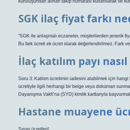
kuruluşundan alınan takip numarası kullanılarak ve kur
SGK ilaç fiyat farkı ne
“SGK ile anlaşmalı eczaneler, müşterilerden jenerik fiyatı 
Bu fark ücreti ek ücret olarak değerlendirilmez. Fark ve 
İlaç katılım payı nasıl 
Soru 3: Katılım ücretimin iadesini alabilmek için hang
ücretiyle ilgili herhangi bir belge veya doküman sunma
Dayanışma Vakfı’na (SYD) kimlik kartlarıyla başvurmalar
Hastane muayene ücr
Sınav ücretleri!