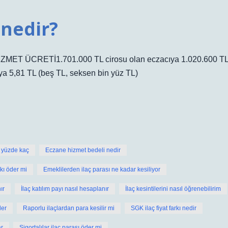
 nedir?
T ÜCRETİ1.701.000 TL cirosu olan eczacıya 1.020.600 T
ıya 5,81 TL (beş TL, seksen bin yüz TL)
i yüzde kaç
Eczane hizmet bedeli nedir
kı öder mi
Emeklilerden ilaç parası ne kadar kesiliyor
ır
İlaç katılım payı nasıl hesaplanır
İlaç kesintilerini nasıl öğrenebilirim
der
Raporlu ilaçlardan para kesilir mi
SGK ilaç fiyat farkı nedir
r
Sigortalılar ilaç parası öder mi