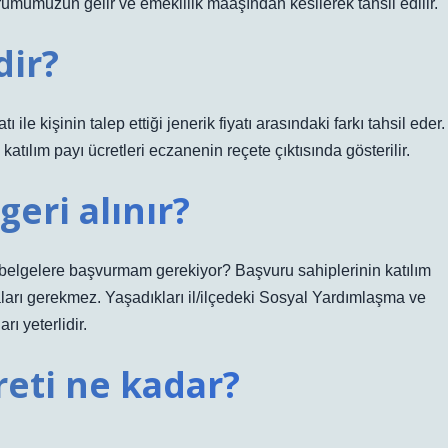
umumuzun gelir ve emeklilik maaşından kesilerek tahsil edilir.
dir?
ile kişinin talep ettiği jenerik fiyatı arasındaki farkı tahsil eder.
katılım payı ücretleri eczanenin reçete çıktısında gösterilir.
geri alınır?
i belgelere başvurmam gerekiyor? Başvuru sahiplerinin katılım
ları gerekmez. Yaşadıkları il/ilçedeki Sosyal Yardımlaşma ve
ı yeterlidir.
eti ne kadar?