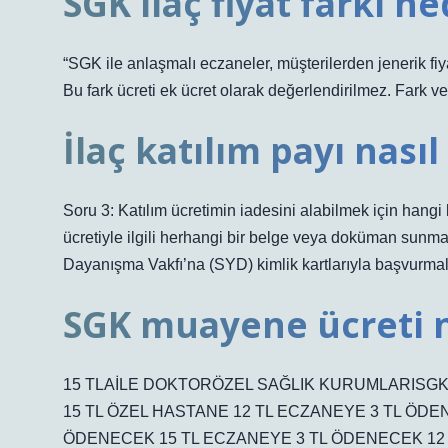
SGK ilaç fiyat farkı ne
“SGK ile anlaşmalı eczaneler, müşterilerden jenerik fiyatı 
Bu fark ücreti ek ücret olarak değerlendirilmez. Fark ve 
İlaç katılım payı nasıl 
Soru 3: Katılım ücretimin iadesini alabilmek için hang
ücretiyle ilgili herhangi bir belge veya doküman sunma
Dayanışma Vakfı’na (SYD) kimlik kartlarıyla başvurmalar
SGK muayene ücreti 
15 TLAİLE DOKTORÖZEL SAĞLIK KURUMLARISGK
15 TL ÖZEL HASTANE 12 TL ECZANEYE 3 TL ÖDE
ÖDENECEK 15 TL ECZANEYE 3 TL ÖDENECEK 12 