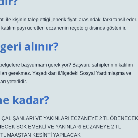
dir?
ile kişinin talep ettiği jenerik fiyatı arasındaki farkı tahsil eder.
katılım payı ücretleri eczanenin reçete çıktısında gösterilir.
geri alınır?
i belgelere başvurmam gerekiyor? Başvuru sahiplerinin katılım
ları gerekmez. Yaşadıkları il/ilçedeki Sosyal Yardımlaşma ve
ı yeterlidir.
ne kadar?
 ÇALIŞANLARI VE YAKINLARI ECZANEYE 2 TL ÖDENECE
NECEK SGK EMEKLİ VE YAKINLARI ECZANEYE 2 TL
TL MAAŞTAN KESİNTİ YAPILACAK