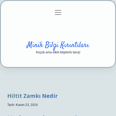
menüyü
Anasayfa
Gizlilik Politikası
Yasal Uyarı
aç
Hakkımızda
Minik Bilgi Kırıntıları
Küçük ama etkili bilgilerle tanış!
Hiltit Zamkı Nedir
Tarih: Kasım 23, 2024