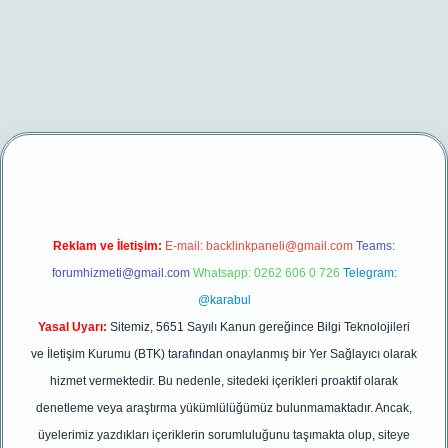
ir.net/
betexper yeni giriş
Reklam ve İletişim:
E-mail:
backlinkpaneli@gmail.com
Teams:
forumhizmeti@gmail.com
Whatsapp: 0262 606 0 726
Telegram:
@karabul
Yasal Uyarı:
Sitemiz, 5651 Sayılı Kanun gereğince Bilgi Teknolojileri
ve İletişim Kurumu (BTK) tarafından onaylanmış bir Yer Sağlayıcı olarak
hizmet vermektedir. Bu nedenle, sitedeki içerikleri proaktif olarak
denetleme veya araştırma yükümlülüğümüz bulunmamaktadır. Ancak,
üyelerimiz yazdıkları içeriklerin sorumluluğunu taşımakta olup, siteye