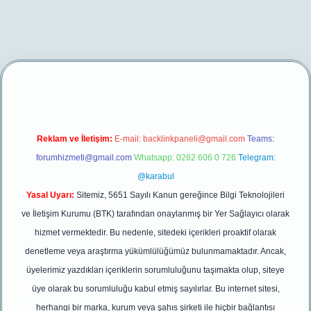
et/
betexper yeni giriş
Reklam ve İletişim:
E-mail:
backlinkpaneli@gmail.com
Teams:
forumhizmeti@gmail.com
Whatsapp: 0262 606 0 726
Telegram:
@karabul
Yasal Uyarı:
Sitemiz, 5651 Sayılı Kanun gereğince Bilgi Teknolojileri
ve İletişim Kurumu (BTK) tarafından onaylanmış bir Yer Sağlayıcı olarak
hizmet vermektedir. Bu nedenle, sitedeki içerikleri proaktif olarak
denetleme veya araştırma yükümlülüğümüz bulunmamaktadır. Ancak,
üyelerimiz yazdıkları içeriklerin sorumluluğunu taşımakta olup, siteye
üye olarak bu sorumluluğu kabul etmiş sayılırlar. Bu internet sitesi,
herhangi bir marka, kurum veya şahıs şirketi ile hiçbir bağlantısı