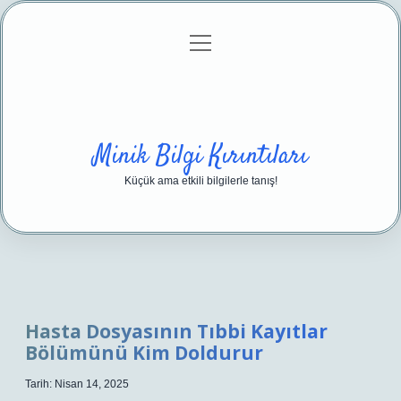
menüyü
Anasayfa
Gizlilik Politikası
Yasal Uyarı
aç
Hakkımızda
Minik Bilgi Kırıntıları
Küçük ama etkili bilgilerle tanış!
Hasta Dosyasının Tıbbi Kayıtlar
Bölümünü Kim Doldurur
Tarih: Nisan 14, 2025